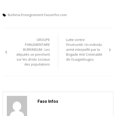
Burkina Enseignement Fasoinfos.com
Navigation
GROUPE
Lutte contre
de
PARLEMENTAIRE
l’insécurité: Un individu
BURKINDLIM : Les
armé interpellé par la
l’article
députés se penchent
Brigade Anti Criminalité
sur les droits sociaux
de Ouagadougou
des populations
Faso Infos