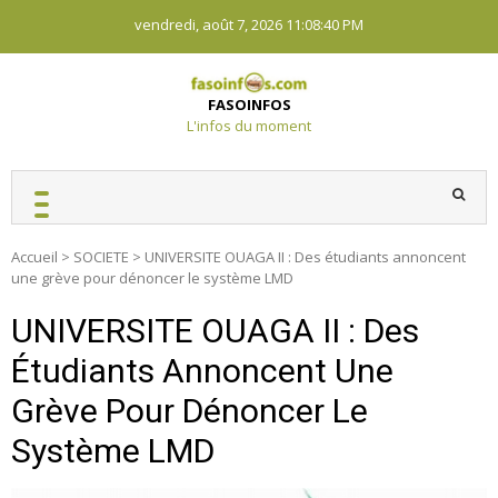
Skip
vendredi, août 7, 2026
11:08:41 PM
to
content
FASOINFOS
L'infos du moment
Accueil
>
SOCIETE
>
UNIVERSITE OUAGA II : Des étudiants annoncent
une grève pour dénoncer le système LMD
UNIVERSITE OUAGA II : Des
Étudiants Annoncent Une
Grève Pour Dénoncer Le
Système LMD