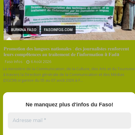
BURKINA FASO
FASOINFOS.COM
𝐏𝐫𝐨𝐦𝐨𝐭𝐢𝐨𝐧 𝐝𝐞𝐬 𝐥𝐚𝐧𝐠𝐮𝐞𝐬 𝐧𝐚𝐭𝐢𝐨𝐧𝐚𝐥𝐞𝐬 : 𝐝𝐞𝐬 𝐣𝐨𝐮𝐫𝐧𝐚𝐥𝐢𝐬𝐭𝐞𝐬 𝐫𝐞𝐧𝐟𝐨𝐫𝐜𝐞𝐧𝐭
𝐥𝐞𝐮𝐫𝐬 𝐜𝐨𝐦𝐩é𝐭𝐞𝐧𝐜𝐞𝐬 𝐚𝐮 𝐭𝐫𝐚𝐢𝐭𝐞𝐦𝐞𝐧𝐭 𝐝𝐞 𝐥’𝐢𝐧𝐟𝐨𝐫𝐦𝐚𝐭𝐢𝐨𝐧 à 𝐅𝐚𝐝a
Faso Infos
6 Août 2026
Le ministère de la Communication, de la Culture, des Arts et du Tourisme
à travers la Direction générale de la Communication et des Médias
(DGCM) organise du 05 au 07 août 2026 à F...
Ne manquez plus d'infos du Faso!