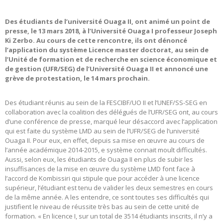
Des étudiants de l’université Ouaga II, ont animé un point de
presse, le 13 mars 2018, à l’Université Ouaga I professeur Joseph
Ki Zerbo. Au cours de cette rencontre, ils ont dénoncé
l’application du système Licence master doctorat, au sein de
l’Unité de formation et de recherche en science économique et
de gestion (UFR/SEG) de l’Université Ouaga II et annoncé une
grève de protestation, le 14 mars prochain.
Des étudiant réunis au sein de la FESCIBF/UO II et l’UNEF/SS-SEG en
collaboration avec la coalition des délégués de l’UFR/SEG ont, au cours
d’une conférence de presse, marqué leur désaccord avec l’application
qui est faite du système LMD au sein de l’UFR/SEG de l’université
Ouaga II. Pour eux, en effet, depuis sa mise en œuvre au cours de
l’année académique 2014-2015, e système connait moult difficultés.
Aussi, selon eux, les étudiants de Ouaga II en plus de subir les
insuffisances de la mise en œuvre du système LMD font face à
l’accord de Kombissiri qui stipule que pour accéder à une licence
supérieur, l’étudiant est tenu de valider les deux semestres en cours
de la même année. A les entendre, ce sont toutes ses difficultés qui
justifient le niveau de réussite très bas au sein de cette unité de
formation. « En licence I, sur un total de 3514 étudiants inscrits, il n’y a