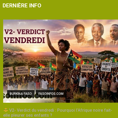
DERNIÈRE INFO
BURKINA FASO
FASOINFOS.COM
V2- Verdict du vendredi : Pourquoi l’Afrique noire fait-
elle pleurer ses enfants ?