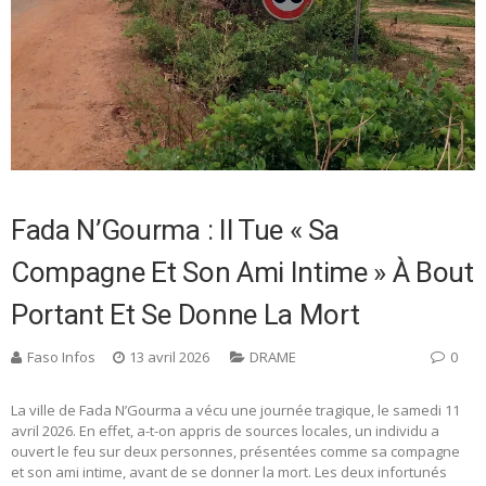
Fada N’Gourma : Il Tue « Sa
Compagne Et Son Ami Intime » À Bout
Portant Et Se Donne La Mort
Faso Infos
13 avril 2026
DRAME
0
La ville de Fada N’Gourma a vécu une journée tragique, le samedi 11
avril 2026. En effet, a-t-on appris de sources locales, un individu a
ouvert le feu sur deux personnes, présentées comme sa compagne
et son ami intime, avant de se donner la mort. Les deux infortunés