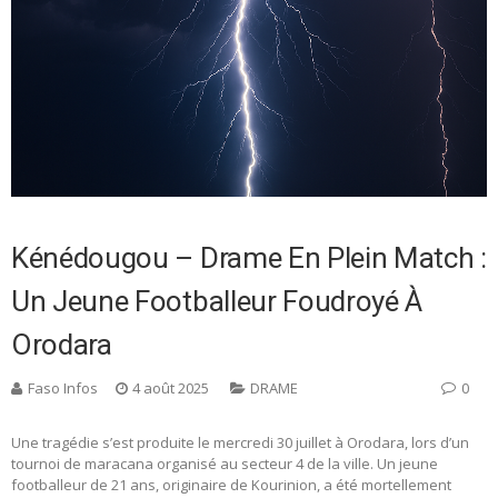
Kénédougou – Drame En Plein Match :
Un Jeune Footballeur Foudroyé À
Orodara
Faso Infos
4 août 2025
DRAME
0
Une tragédie s’est produite le mercredi 30 juillet à Orodara, lors d’un
tournoi de maracana organisé au secteur 4 de la ville. Un jeune
footballeur de 21 ans, originaire de Kourinion, a été mortellement