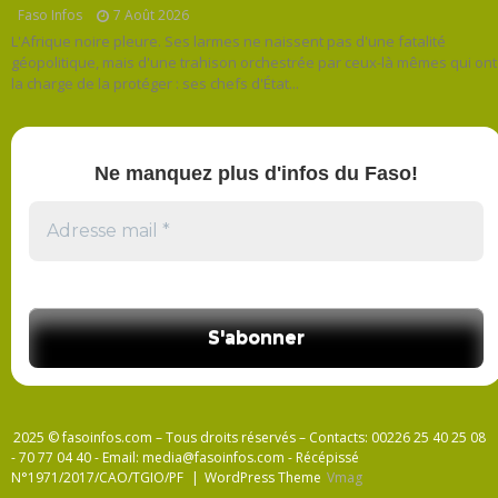
Faso Infos
7 Août 2026
L'Afrique noire pleure. Ses larmes ne naissent pas d'une fatalité
géopolitique, mais d'une trahison orchestrée par ceux-là mêmes qui ont
la charge de la protéger : ses chefs d'État...
Ne manquez plus d'infos du Faso!
2025 © fasoinfos.com – Tous droits réservés – Contacts: 00226 25 40 25 08
- 70 77 04 40 - Email: media@fasoinfos.com - Récépissé
N°1971/2017/CAO/TGIO/PF
|
WordPress Theme
Vmag