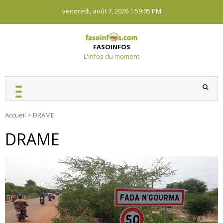
Skip
vendredi, août 7, 2026
1:59:07 PM
to
content
FASOINFOS
L'infos du moment
Accueil
>
DRAME
DRAME