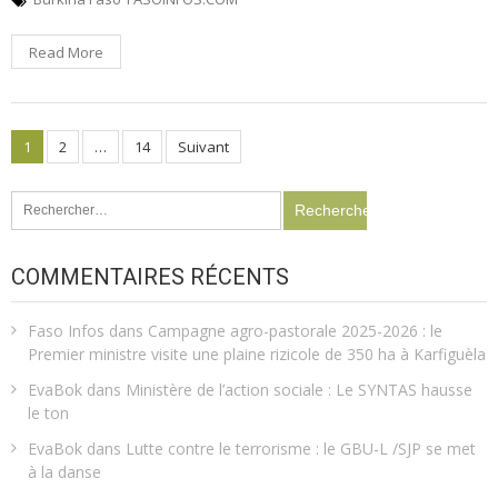
Read More
Pagination
1
2
…
14
Suivant
des
Rechercher :
publications
COMMENTAIRES RÉCENTS
Faso Infos
dans
Campagne agro-pastorale 2025-2026 : le
Premier ministre visite une plaine rizicole de 350 ha à Karfiguèla
EvaBok
dans
Ministère de l’action sociale : Le SYNTAS hausse
le ton
EvaBok
dans
Lutte contre le terrorisme : le GBU-L /SJP se met
à la danse