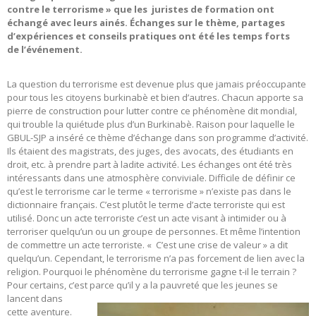
contre le terrorisme » que les juristes de formation ont
échangé avec leurs ainés. Échanges sur le thème, partages
d’expériences et conseils pratiques ont été les temps forts
de l’événement.
La question du terrorisme est devenue plus que jamais préoccupante
pour tous les citoyens burkinabè et bien d’autres. Chacun apporte sa
pierre de construction pour lutter contre ce phénomène dit mondial,
qui trouble la quiétude plus d’un Burkinabè. Raison pour laquelle le
GBUL-SJP a inséré ce thème d’échange dans son programme d’activité.
Ils étaient des magistrats, des juges, des avocats, des étudiants en
droit, etc. à prendre part à ladite activité. Les échanges ont été très
intéressants dans une atmosphère conviviale. Difficile de définir ce
qu’est le terrorisme car le terme « terrorisme » n’existe pas dans le
dictionnaire français. C’est plutôt le terme d’acte terroriste qui est
utilisé. Donc un acte terroriste c’est un acte visant à intimider ou à
terroriser quelqu’un ou un groupe de personnes. Et même l’intention
de commettre un acte terroriste. « C’est une crise de valeur » a dit
quelqu’un. Cependant, le terrorisme n’a pas forcement de lien avec la
religion. Pourquoi le phénomène du terrorisme gagne t-il le terrain ?
Pour certains, c’est parce qu’il y
a la pauvreté que les jeunes se
lancent dans
cette aventure.