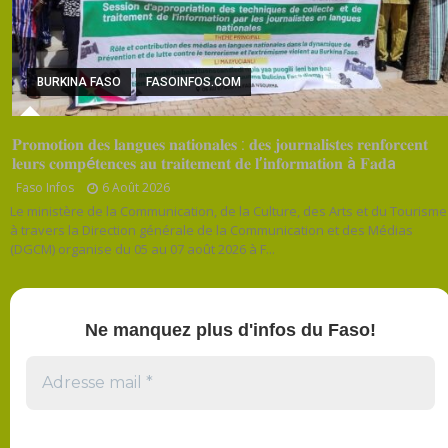
BURKINA FASO
FASOINFOS.COM
𝐏𝐫𝐨𝐦𝐨𝐭𝐢𝐨𝐧 𝐝𝐞𝐬 𝐥𝐚𝐧𝐠𝐮𝐞𝐬 𝐧𝐚𝐭𝐢𝐨𝐧𝐚𝐥𝐞𝐬 : 𝐝𝐞𝐬 𝐣𝐨𝐮𝐫𝐧𝐚𝐥𝐢𝐬𝐭𝐞𝐬 𝐫𝐞𝐧𝐟𝐨𝐫𝐜𝐞𝐧𝐭
𝐥𝐞𝐮𝐫𝐬 𝐜𝐨𝐦𝐩é𝐭𝐞𝐧𝐜𝐞𝐬 𝐚𝐮 𝐭𝐫𝐚𝐢𝐭𝐞𝐦𝐞𝐧𝐭 𝐝𝐞 𝐥’𝐢𝐧𝐟𝐨𝐫𝐦𝐚𝐭𝐢𝐨𝐧 à 𝐅𝐚𝐝a
Faso Infos
6 Août 2026
Le ministère de la Communication, de la Culture, des Arts et du Tourisme
à travers la Direction générale de la Communication et des Médias
(DGCM) organise du 05 au 07 août 2026 à F...
Ne manquez plus d'infos du Faso!