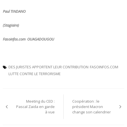
Paul TINDANO
(Stagiaire)
Fasoinfos.com OUAGADOUGOU
DES JURISTES APPORTENT LEUR CONTRIBUTION
FASOINFOS.COM
LUTTE CONTRE LE TERRORISME
Navigation
Meeting du CED :
Coopération : le
de
Pascal Zaida en garde
président Macron
à vue
change son calendrier
l’article