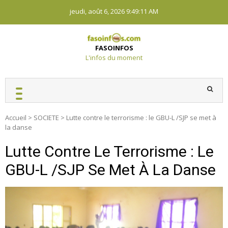
Skip
jeudi, août 6, 2026
9:49:12 AM
to
content
FASOINFOS
L'infos du moment
Accueil
>
SOCIETE
>
Lutte contre le terrorisme : le GBU-L /SJP se met à
la danse
Lutte Contre Le Terrorisme : Le
GBU-L /SJP Se Met À La Danse