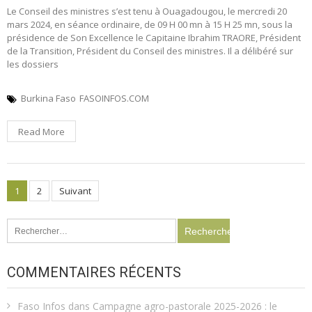
Le Conseil des ministres s’est tenu à Ouagadougou, le mercredi 20
mars 2024, en séance ordinaire, de 09 H 00 mn à 15 H 25 mn, sous la
présidence de Son Excellence le Capitaine Ibrahim TRAORE, Président
de la Transition, Président du Conseil des ministres. Il a délibéré sur
les dossiers
Burkina Faso
FASOINFOS.COM
Read More
Pagination
1
2
Suivant
des
Rechercher :
publications
COMMENTAIRES RÉCENTS
Faso Infos
dans
Campagne agro-pastorale 2025-2026 : le