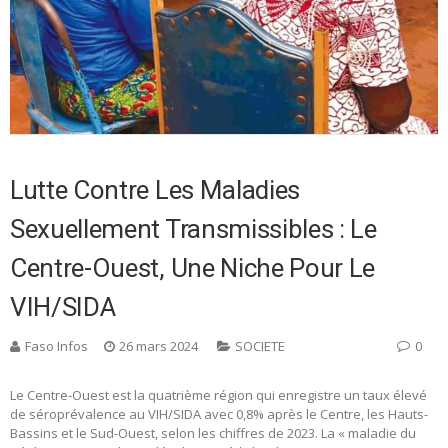
Lutte Contre Les Maladies
Sexuellement Transmissibles : Le
Centre-Ouest, Une Niche Pour Le
VIH/SIDA
Faso Infos
26 mars 2024
SOCIETE
0
Le Centre-Ouest est la quatrième région qui enregistre un taux élevé
de séroprévalence au VIH/SIDA avec 0,8% après le Centre, les Hauts-
Bassins et le Sud-Ouest, selon les chiffres de 2023. La « maladie du