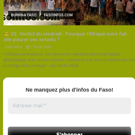
BURKINA FASO
FASOINFOS.COM
V2- Verdict du vendredi : Pourquoi l’Afrique noire fait-
elle pleurer ses enfants ?
Faso Infos
7 Août 2026
L'Afrique noire pleure. Ses larmes ne naissent pas d'une fatalité
géopolitique, mais d'une trahison orchestrée par ceux-là mêmes qui ont
la charge de la protéger : ses chefs d'État...
Ne manquez plus d'infos du Faso!