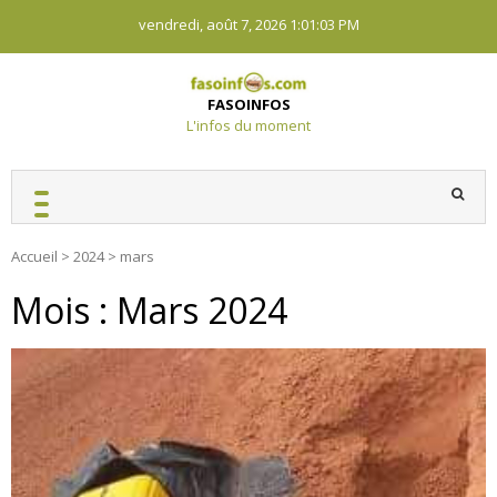
Skip
vendredi, août 7, 2026
1:01:04 PM
to
content
FASOINFOS
L'infos du moment
Accueil
>
2024
>
mars
Mois :
Mars 2024