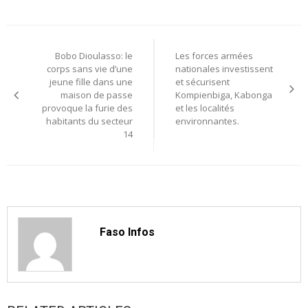
Navigation
Bobo Dioulasso: le
Les forces armées
de
corps sans vie d’une
nationales investissent
jeune fille dans une
et sécurisent
l’article
maison de passe
Kompienbiga, Kabonga
provoque la furie des
et les localités
habitants du secteur
environnantes.
14
Faso Infos