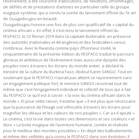
l’évènement, a été couronné d’allocutions, de félicitions, d’hommages,
de défilés et de prestations d’artistes en particulier celle du groupe
magique système, qui a conclu la soirée du lancement officiel du 7e art
de Ouagadougou en beauté.
Ouagadougou honore une fois de plus son qualificatif de « capital du
cinéma africain ». En effet, il s’est tenu le lancement officiel du
FESPACO, le 23 février 2019 dans la capitale Burkinabè, en présence
des autorités (nationales et étrangères) et des festivaliers venus
nombreux. Avec le Rwanda comme pays d’honneur invité, le
cinquantenaire de la présente édition du FESPACO traduit le parcours
glorieux et ambitieux de l’évènement mais aussi une épopée des
peuples noirs à travers les écrans du monde entier, a déclaré le
ministre de la culture du Burkina Faso, Abdoul Karim SANGO. Tout en
soutenant que le FESPACO n’aurait pas atteint ce rayonnement sans
un engagement politique fort, le ministre SANGO reconnait tout de
même que c’est l’engagement individuel et collectif de tous qui a fait
du FESPACO ce qu’il est à savoir: « la voix du cinéma africain dans le
monde ». Et pour cette raison, il estime que « Il est plus que nécessaire
que la puissance de l’image soit véhiculée à travers les écrans pour
magnifier les idéaux et les valeurs de nos peuples ». Car a-t-il ajouté «
Le cinéma, c’est la vie dans toutes ses dimensions et ses couleurs » et
donc « La boite magique de l’aventure humaine, contée et réalisée
pour le meilleur des mondes possibles ». En dépit des balbutiements
et même des velléités qu’a connu le FESPACO dans son évolution, il