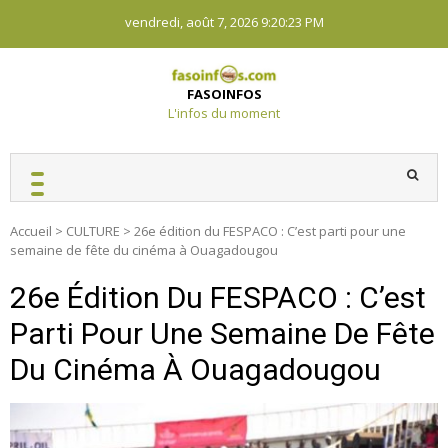
Skip
vendredi, août 7, 2026
9:20:24 PM
to
content
FASOINFOS
L'infos du moment
Accueil
>
CULTURE
>
26e édition du FESPACO : C’est parti pour une
semaine de fête du cinéma à Ouagadougou
26e Édition Du FESPACO : C’est
Parti Pour Une Semaine De Fête
Du Cinéma À Ouagadougou