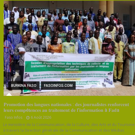
BURKINA FASO
FASOINFOS.COM
𝐏𝐫𝐨𝐦𝐨𝐭𝐢𝐨𝐧 𝐝𝐞𝐬 𝐥𝐚𝐧𝐠𝐮𝐞𝐬 𝐧𝐚𝐭𝐢𝐨𝐧𝐚𝐥𝐞𝐬 : 𝐝𝐞𝐬 𝐣𝐨𝐮𝐫𝐧𝐚𝐥𝐢𝐬𝐭𝐞𝐬 𝐫𝐞𝐧𝐟𝐨𝐫𝐜𝐞𝐧𝐭
𝐥𝐞𝐮𝐫𝐬 𝐜𝐨𝐦𝐩é𝐭𝐞𝐧𝐜𝐞𝐬 𝐚𝐮 𝐭𝐫𝐚𝐢𝐭𝐞𝐦𝐞𝐧𝐭 𝐝𝐞 𝐥’𝐢𝐧𝐟𝐨𝐫𝐦𝐚𝐭𝐢𝐨𝐧 à 𝐅𝐚𝐝a
Faso Infos
6 Août 2026
Le ministère de la Communication, de la Culture, des Arts et du Tourisme
à travers la Direction générale de la Communication et des Médias