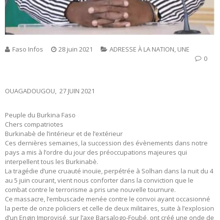
Faso Infos
28 juin 2021
ADRESSE À LA NATION
,
UNE
0
OUAGADOUGOU, 27 JUIN 2021
Peuple du Burkina Faso
Chers compatriotes
Burkinabè de l’intérieur et de l’extérieur
Ces dernières semaines, la succession des évènements dans notre
pays a mis à l’ordre du jour des préoccupations majeures qui
interpellent tous les Burkinabè.
La tragédie d’une cruauté inouïe, perpétrée à Solhan dans la nuit du 4
au 5 juin courant, vient nous conforter dans la conviction que le
combat contre le terrorisme a pris une nouvelle tournure.
Ce massacre, l’embuscade menée contre le convoi ayant occasionné
la perte de onze policiers et celle de deux militaires, suite à l’explosion
d’un Engin Improvisé, sur l’axe Barsalogo-Foubé, ont créé une onde de