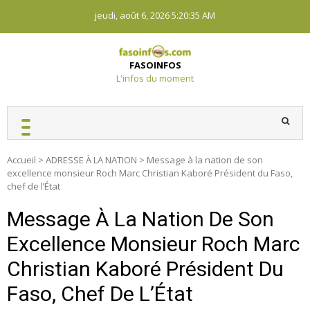
Skip
jeudi, août 6, 2026
5:20:36 AM
to
content
FASOINFOS
L'infos du moment
Accueil
>
ADRESSE À LA NATION
>
Message à la nation de son
excellence monsieur Roch Marc Christian Kaboré Président du Faso,
chef de l’État
Message À La Nation De Son
Excellence Monsieur Roch Marc
Christian Kaboré Président Du
Faso, Chef De L’État