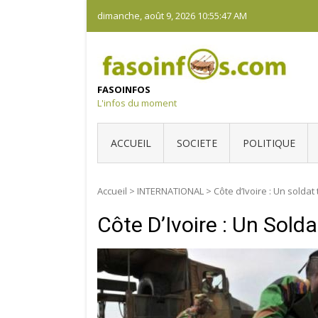
Skip
dimanche, août 9, 2026
10:55:47 AM
to
content
FASOINFOS
L'infos du moment
ACCUEIL
SOCIETE
POLITIQUE
Accueil
>
INTERNATIONAL
>
Côte d’Ivoire : Un soldat
Côte D’Ivoire : Un Sold