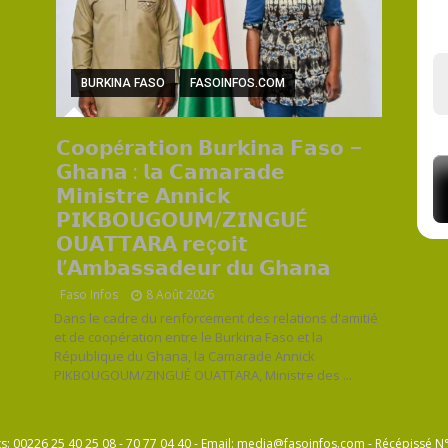
BURKINA FASO
FASOINFOS.COM
𝗖𝗼𝗼𝗽é𝗿𝗮𝘁𝗶𝗼𝗻 𝗕𝘂𝗿𝗸𝗶𝗻𝗮 𝗙𝗮𝘀𝗼 –
𝗚𝗵𝗮𝗻𝗮 : 𝗹𝗮 𝗖𝗮𝗺𝗮𝗿𝗮𝗱𝗲
𝗠𝗶𝗻𝗶𝘀𝘁𝗿𝗲 𝗔𝗻𝗻𝗶𝗰𝗸
𝗣𝗜𝗞𝗕𝗢𝗨𝗚𝗢𝗨𝗠/𝗭𝗜𝗡𝗚𝗨É
𝗢𝗨𝗔𝗧𝗧𝗔𝗥𝗔 𝗿𝗲ç𝗼𝗶𝘁
𝗹’𝗔𝗺𝗯𝗮𝘀𝘀𝗮𝗱𝗲𝘂𝗿 𝗱𝘂 𝗚𝗵𝗮𝗻𝗮
Faso Infos
8 Août 2026
Dans le cadre du renforcement des relations d'amitié
et de coopération entre le Burkina Faso et la
République du Ghana, la Camarade Annick
PIKBOUGOUM/ZINGUÉ OUATTARA, Ministre des ...
ts: 00226 25 40 25 08 - 70 77 04 40 - Email: media@fasoinfos.com - Récépiss