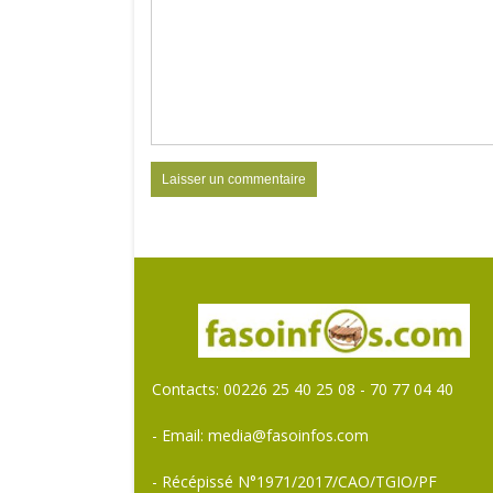
Contacts: 00226 25 40 25 08 - 70 77 04 40
- Email: media@fasoinfos.com
- Récépissé N°1971/2017/CAO/TGIO/PF