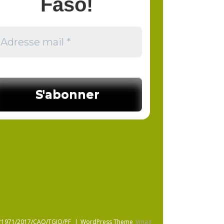
Faso!
é N°1971/2017/CAO/TGIO/PF
|
WordPress Theme
Vmag