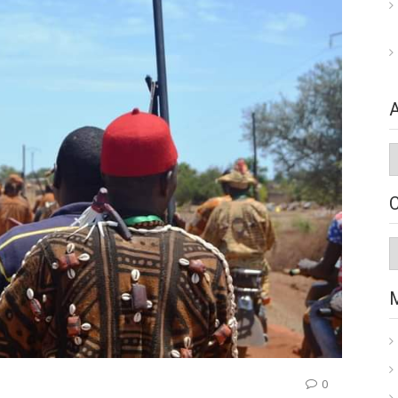
A
C
0