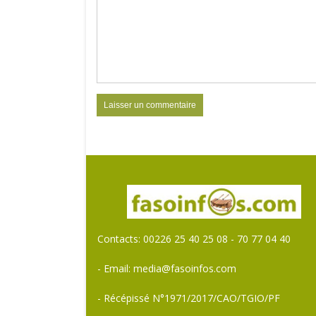
Contacts: 00226 25 40 25 08 - 70 77 04 40
- Email: media@fasoinfos.com
- Récépissé N°1971/2017/CAO/TGIO/PF