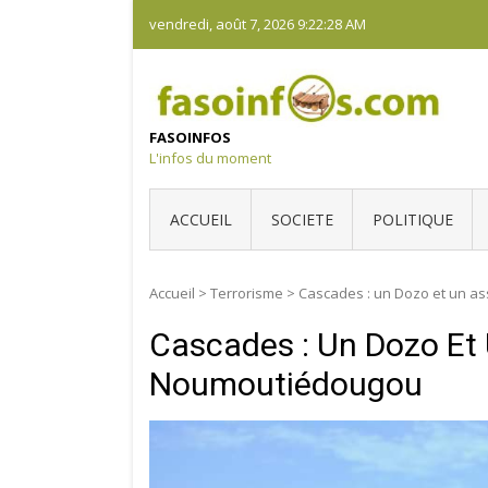
Skip
vendredi, août 7, 2026
9:22:29 AM
to
content
FASOINFOS
L'infos du moment
ACCUEIL
SOCIETE
POLITIQUE
Accueil
>
Terrorisme
>
Cascades : un Dozo et un a
Cascades : Un Dozo Et 
Noumoutiédougou