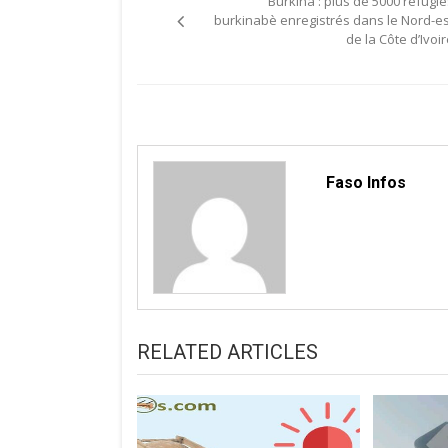
Burkina : plus de 5000 réfugié
de
burkinabè enregistrés dans le Nord-es
de la Côte d’Ivoi
l’article
Faso Infos
RELATED ARTICLES