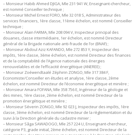
– Monsieur Habib Ahmed DJIGA, Mle 231 941 W, Enseignant-chercheur,
est nommé Conseiller technique ;
– Monsieur Michel Ernest FORO, Mle 32 018 S, Administrateur des
services financiers, 1ère classe, 11ème échelon, est nommé Conseiller
technique ;
– Monsieur Alain FARMA, Mle 208 094 V, Inspecteur principal des
douanes, classe intermédiaire, 1er échelon, est nommé Directeur
général de la Brigade nationale anti-fraude de l’or (BNAF) ;
– Monsieur Abdoul Aziz KAFANDO, Mle 272 853 Y, Inspecteur des
impôts, 1ère classe, 3ème échelon, est nommé Directeur des finances
et de la comptabilité de l’Agence nationale des énergies
renouvelables et de l’efficacité énergétique (ANEREE) ;
– Monsieur Zoéwendtaalé Zéphirin ZONGO, Mle 317 384 F,
Economiste/Conseiller en études et analyse, 1ère classe, 2ème
échelon, est nommé Directeur de l’économie énergétique et minière ;
– Monsieur Amara FOFANA, Mle 358 756 E, Ingénieur de la géologie et
des mines, 1ère classe, 2ème échelon, est nommé Directeur de la
promotion énergétique et minière ;
– Monsieur Séverin ZONGO, Mle 92 023 J, Inspecteur des impôts, 1ère
classe, 3ème échelon, est nommé Directeur de la règlementation et du
suivi à la Direction générale du cadastre minier ;
– Monsieur Sâga SAWADOGO, Mle 257 224 U, Enseignant-chercheur,
catégorie P3, grade initial, 2ème échelon, est nommé Directeur de la