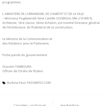
programmes.
L. MINISTERE DE L’URBANISME, DE L’HABITAT ET DE LA VILLE
– Monsieur Pegdwendé Aimé Camille SOUBEIGA, Mle 214 905 N,
Architecte, 1ère classe, 3ème échelon, est nommé Directeur général
de l’Architecture, de l’habitat et de la construction.
Le Ministre de la Communication et
des Relations avec le Parlement,
Porte-parole du gouvernement
Ousséni TAMBOURA
Officier de l’Ordre de l’Etalon
Burkina Faso
FASOINFOS.COM
Navigation
Cascades : un Dozo et
Axe Banfora-