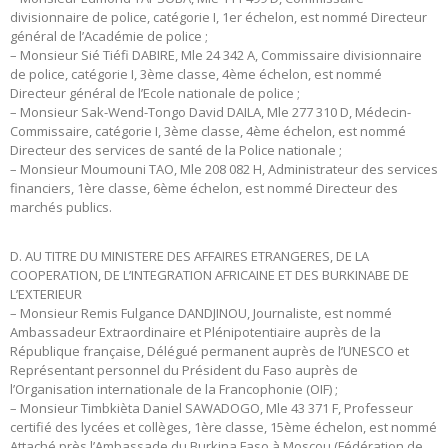
divisionnaire de police, catégorie I, 1er échelon, est nommé Directeur
général de l’Académie de police ;
– Monsieur Sié Tiéfi DABIRE, Mle 24 342 A, Commissaire divisionnaire
de police, catégorie I, 3ème classe, 4ème échelon, est nommé
Directeur général de l’Ecole nationale de police ;
– Monsieur Sak-Wend-Tongo David DAILA, Mle 277 310 D, Médecin-
Commissaire, catégorie I, 3ème classe, 4ème échelon, est nommé
Directeur des services de santé de la Police nationale ;
– Monsieur Moumouni TAO, Mle 208 082 H, Administrateur des services
financiers, 1ère classe, 6ème échelon, est nommé Directeur des
marchés publics.
D. AU TITRE DU MINISTERE DES AFFAIRES ETRANGERES, DE LA
COOPERATION, DE L’INTEGRATION AFRICAINE ET DES BURKINABE DE
L’EXTERIEUR
– Monsieur Remis Fulgance DANDJINOU, Journaliste, est nommé
Ambassadeur Extraordinaire et Plénipotentiaire auprès de la
République française, Délégué permanent auprès de l’UNESCO et
Représentant personnel du Président du Faso auprès de
l’Organisation internationale de la Francophonie (OIF) ;
– Monsieur Timbkièta Daniel SAWADOGO, Mle 43 371 F, Professeur
certifié des lycées et collèges, 1ère classe, 15ème échelon, est nommé
Attaché près l’Ambassade du Burkina Faso à Moscou (Fédération de