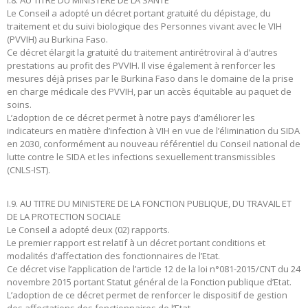
Le Conseil a adopté un décret portant gratuité du dépistage, du
traitement et du suivi biologique des Personnes vivant avec le VIH
(PVVIH) au Burkina Faso.
Ce décret élargit la gratuité du traitement antirétroviral à d’autres
prestations au profit des PVVIH. Il vise également à renforcer les
mesures déjà prises par le Burkina Faso dans le domaine de la prise
en charge médicale des PVVIH, par un accès équitable au paquet de
soins.
L’adoption de ce décret permet à notre pays d’améliorer les
indicateurs en matière d’infection à VIH en vue de l’élimination du SIDA
en 2030, conformément au nouveau référentiel du Conseil national de
lutte contre le SIDA et les infections sexuellement transmissibles
(CNLS-IST).
I.9. AU TITRE DU MINISTERE DE LA FONCTION PUBLIQUE, DU TRAVAIL ET
DE LA PROTECTION SOCIALE
Le Conseil a adopté deux (02) rapports.
Le premier rapport est relatif à un décret portant conditions et
modalités d’affectation des fonctionnaires de l’Etat.
Ce décret vise l’application de l’article 12 de la loi n°081-2015/CNT du 24
novembre 2015 portant Statut général de la Fonction publique d’Etat.
L’adoption de ce décret permet de renforcer le dispositif de gestion
des affectations des fonctionnaires de l’Etat.