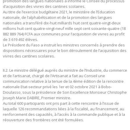
promotion des langues nationales a informé le Conseil du processus
d’acquisition des vivres des cantines scolaires.
Au titre de l’exercice budgétaire 2021, le ministère de l’Education
nationale, de l’alphabétisation et de la promotion des langues
nationales a transféré dix-huit milliards huit cent quatre-vingt-deux
millions huit cent quatre-vingt-neuf mille sept cent soixante-quatre (18
882 889 764) FCFA aux communes pour l’acquisition de vivres au profit
de 3 619 492 élèves.
Le Président du Faso a instruit les ministres concernés à prendre des
dispositions nécessaires pour le bon déroulement de l’acquisition des
vivres des cantines scolaires.
II.2. Le ministre délégué auprès du ministre de l’Industrie, du commerce
et de l’artisanat, chargé de l’Artisanat a fait au Conseil une
communication relative à la tenue de la 4ème édition de la rencontre
nationale Etat-secteur privé les 1er et 02 octobre 2021 à Bobo-
Dioulasso, sous la présidence de Son Excellence Monsieur Christophe
Joseph Marie DABIRE, Premier ministre.
Au total 600 participants ont pris part à cette rencontre à l’issue de
laquelle 126 recommandations liées à la fiscalité, au financement, au
renforcement des capacités, à l’accès à la commande publique et à la
réouverture des frontières ont été formulées.