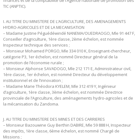
finances et de la comptabilité de l’Agence nationale de promotion des
TIC (ANPTIC).
I. AU TITRE DU MINISTERE DE L’AGRICULTURE, DES AMENAGEMENTS
HYDRO-AGRICOLES ET DE LA MECANISATION
– Madame Justine Péguédéwindé NANEMA/OUEDRAOGO, Mle 91 447 F,
Conseiller d’agriculture, 1ère classe, 2ème échelon, est nommée
Inspecteur technique des services ;
– Monsieur Mohamed PORGO, Mle 334 010 K, Enseignant-chercheur,
catégorie P3, 1er échelon, est nommé Directeur général de la
promotion de l’économie rurale ;
– Monsieur Alphonse SAVADOGO, Mle 212 171 E, Administrateur civil,
1ère classe, 1er échelon, est nommé Directeur du développement
institutionnel et de l’innovation ;
– Madame Marie Théodora KYELEM, Mle 312 419 Y, Ingénieur
d’agriculture, 1ère classe, 3ème échelon, est nommée Directrice
provinciale de l’Agriculture, des aménagements hydro-agricoles et de
la mécanisation du Zandoma.
J. AU TITRE DU MINISTERE DES MINES ET DES CARRIERES
– Monsieur Bazouwine Guy Berthin DABIRE, Mle 59 888 H, Inspecteur
des impôts, 1ère classe, 6ème échelon, est nommé Chargé de
Missions ;