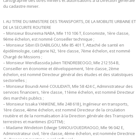
cartographie des titres miniers et autorisations à la Direction générale
du cadastre minier.
I. AU TITRE DU MINISTERE DES TRANSPORTS, DE LA MOBILITE URBAINE ET
DE LA SECURITE ROUTIERE
– Monsieur Boureima NABA, Mle 110 106 T, Economiste, 1ère classe,
9ème échelon, est nommé Conseiller technique ;
– Monsieur Sibiri Eli DABILGOU, Mle 85 401 T, Attaché de santé en
épidémiologie, catégorie N2, 1ère classe, 7ème échelon, est nommé
Chargé de Missions ;
– Monsieur Wendlassida Julien TIENDREBEOGO, Mle 212 554 B,
Conseiller en économie et développement, 1ère classe, 2ème
échelon, est nommé Directeur général des études et des statistiques
sectorielles ;
– Monsieur Boundi Aimé COULIDIATI, Mle 58 424 C, Administrateur des
services financiers, 1ère classe, 11ème échelon, est nommé Directeur
des marchés publics ;
– Monsieur Issaka YANKENE, Mle 248 618 J, Ingénieur en transports,
1ère classe, 4ème échelon, est nommé Directeur de la circulation
routière et de la normalisation à la Direction générale des Transports
terrestres et maritimes (DGTTM) ;
– Madame Windetoin Edwige SANOU/OUEDRAOGO, Mle 96 042 E,
Administrateur civil, 1ère classe, 4ème échelon, est nommée Directrice