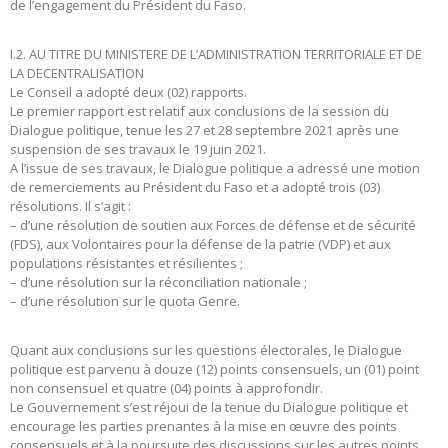
de l’engagement du Président du Faso.
I.2. AU TITRE DU MINISTERE DE L’ADMINISTRATION TERRITORIALE ET DE
LA DECENTRALISATION
Le Conseil a adopté deux (02) rapports.
Le premier rapport est relatif aux conclusions de la session du
Dialogue politique, tenue les 27 et 28 septembre 2021 après une
suspension de ses travaux le 19 juin 2021.
A l’issue de ses travaux, le Dialogue politique a adressé une motion
de remerciements au Président du Faso et a adopté trois (03)
résolutions. Il s’agit :
– d’une résolution de soutien aux Forces de défense et de sécurité
(FDS), aux Volontaires pour la défense de la patrie (VDP) et aux
populations résistantes et résilientes ;
– d’une résolution sur la réconciliation nationale ;
– d’une résolution sur le quota Genre.
Quant aux conclusions sur les questions électorales, le Dialogue
politique est parvenu à douze (12) points consensuels, un (01) point
non consensuel et quatre (04) points à approfondir.
Le Gouvernement s’est réjoui de la tenue du Dialogue politique et
encourage les parties prenantes à la mise en œuvre des points
consensuels et à la poursuite des discussions sur les autres points.