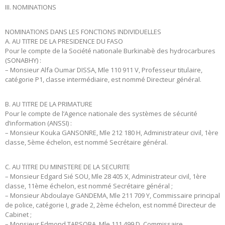
III. NOMINATIONS
NOMINATIONS DANS LES FONCTIONS INDIVIDUELLES
A. AU TITRE DE LA PRESIDENCE DU FASO
Pour le compte de la Société nationale Burkinabè des hydrocarbures
(SONABHY) :
– Monsieur Alfa Oumar DISSA, Mle 110 911 V, Professeur titulaire,
catégorie P1, classe intermédiaire, est nommé Directeur général.
B. AU TITRE DE LA PRIMATURE
Pour le compte de l’Agence nationale des systèmes de sécurité
d’information (ANSSI) :
– Monsieur Kouka GANSONRE, Mle 212 180 H, Administrateur civil, 1ère
classe, 5ème échelon, est nommé Secrétaire général.
C. AU TITRE DU MINISTERE DE LA SECURITE
– Monsieur Edgard Sié SOU, Mle 28 405 X, Administrateur civil, 1ère
classe, 11ème échelon, est nommé Secrétaire général ;
– Monsieur Abdoulaye GANDEMA, Mle 211 709 Y, Commissaire principal
de police, catégorie I, grade 2, 2ème échelon, est nommé Directeur de
Cabinet ;
– Monsieur Edmond TAPSOBA, Mle 111 499 D, Commissaire