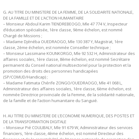
G. AU TITRE DU MINISTERE DE LA FEMME, DE LA SOLIDARITE NATIONALE,
DE LA FAMILLE ET DE L’ACTION HUMANITAIRE
– Monsieur Abdoul Karim TIENDREBEOGO, Mle 47 774 V, Inspecteur
d’éducation spécialisée, 1ère classe, 9ème échelon, est nommé
Chargé de Missions ;
– Madame Djénéba OUEDRAOGO, Mle 130 387 Y, Magistrat, 1ère
classe, 2ème échelon, est nommée Conseiller technique ;
– Monsieur Lassimane KOUNKORGO, Mle 92 532 H, Administrateur des
affaires sociales, 1ère classe, 8ème échelon, est nommé Secrétaire
permanent du Conseil national multisectoriel pour la protection et la
promotion des droits des personnes handicapées
(SP/COMUD/Handicap) ;
– Madame Fatimata Chérife ZONGO/OUEDRAOGO, Mle 41 068 L,
Administrateur des affaires sociales, 1ère classe, 6ème échelon, est
nommée Directrice provinciale de la Femme, de la solidarité nationale,
de la famille et de l’action humanitaire du Sanguié.
H. AU TITRE DU MINISTERE DE L’ECONOMIE NUMERIQUE, DES POSTES ET
DE LA TRANSFORMATION DIGITALE
– Monsieur Pié COULIBALY, Mle 91 679 W, Administrateur des services
financiers, 1ère classe, 4ème échelon, est nommé Directeur des