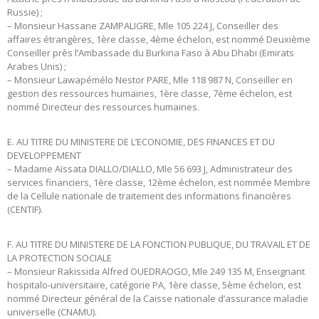
Russie) ;
– Monsieur Hassane ZAMPALIGRE, Mle 105 224 J, Conseiller des
affaires étrangères, 1ère classe, 4ème échelon, est nommé Deuxième
Conseiller près l’Ambassade du Burkina Faso à Abu Dhabi (Emirats
Arabes Unis) ;
– Monsieur Lawapémélo Nestor PARE, Mle 118 987 N, Conseiller en
gestion des ressources humaines, 1ère classe, 7ème échelon, est
nommé Directeur des ressources humaines.
E. AU TITRE DU MINISTERE DE L’ECONOMIE, DES FINANCES ET DU
DEVELOPPEMENT
– Madame Aïssata DIALLO/DIALLO, Mle 56 693 J, Administrateur des
services financiers, 1ère classe, 12ème échelon, est nommée Membre
de la Cellule nationale de traitement des informations financières
(CENTIF).
F. AU TITRE DU MINISTERE DE LA FONCTION PUBLIQUE, DU TRAVAIL ET DE
LA PROTECTION SOCIALE
– Monsieur Rakissida Alfred OUEDRAOGO, Mle 249 135 M, Enseignant
hospitalo-universitaire, catégorie PA, 1ère classe, 5ème échelon, est
nommé Directeur général de la Caisse nationale d’assurance maladie
universelle (CNAMU).