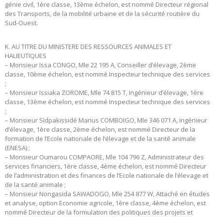
génie civil, 1ère classe, 13ème échelon, est nommé Directeur régional
des Transports, de la mobilité urbaine et de la sécurité routière du
Sud-Ouest.
K. AU TITRE DU MINISTERE DES RESSOURCES ANIMALES ET
HALIEUTIQUES
– Monsieur Issa CONGO, Mle 22 195 A, Conseiller d’élevage, 2ème
classe, 10ème échelon, est nommé Inspecteur technique des services
;
– Monsieur Issiaka ZOROME, Mle 74 815 T, Ingénieur d’élevage, 1ère
classe, 13ème échelon, est nommé Inspecteur technique des services
;
– Monsieur Sidpakissidé Marius COMBOIGO, Mle 346 071 A, Ingénieur
d’élevage, 1ère classe, 2ème échelon, est nommé Directeur de la
formation de l’Ecole nationale de l’élevage et de la santé animale
(ENESA) ;
– Monsieur Oumarou COMPAORE, Mle 104 796 Z, Administrateur des
services financiers, 1ère classe, 4ème échelon, est nommé Directeur
de l’administration et des finances de l’Ecole nationale de l’élevage et
de la santé animale ;
– Monsieur Nongasida SAWADOGO, Mle 254 877 W, Attaché en études
et analyse, option Economie agricole, 1ère classe, 4ème échelon, est
nommé Directeur de la formulation des politiques des projets et