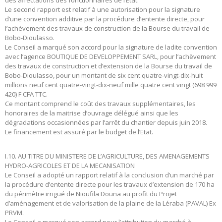
Le second rapport est relatif à une autorisation pour la signature
d’une convention additive par la procédure d’entente directe, pour
l’achèvement des travaux de construction de la Bourse du travail de
Bobo-Dioulasso.
Le Conseil a marqué son accord pour la signature de ladite convention
avec l’agence BOUTIQUE DE DEVELOPPEMENT SARL, pour l’achèvement
des travaux de construction et d’extension de la Bourse du travail de
Bobo-Dioulasso, pour un montant de six cent quatre-vingt-dix-huit
millions neuf cent quatre-vingt-dix-neuf mille quatre cent vingt (698 999
420) F CFA TTC.
Ce montant comprend le coût des travaux supplémentaires, les
honoraires de la maitrise d’ouvrage délégué ainsi que les
dégradations occasionnées par l’arrêt du chantier depuis juin 2018.
Le financement est assuré par le budget de l’Etat.
I.10. AU TITRE DU MINISTERE DE L’AGRICULTURE, DES AMENAGEMENTS
HYDRO-AGRICOLES ET DE LA MECANISATION
Le Conseil a adopté un rapport relatif à la conclusion d’un marché par
la procédure d’entente directe pour les travaux d’extension de 170 ha
du périmètre irrigué de Nioufila Douna au profit du Projet
d’aménagement et de valorisation de la plaine de la Léraba (PAVAL) Ex
PRVM.
Le Conseil a marqué son accord pour l’attribution du marché à