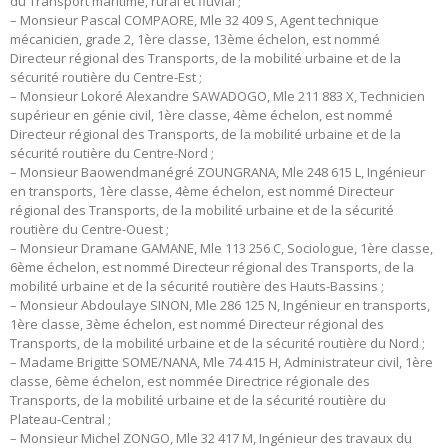
du Transport maritime, rural et fluvial ;
– Monsieur Pascal COMPAORE, Mle 32 409 S, Agent technique
mécanicien, grade 2, 1ère classe, 13ème échelon, est nommé
Directeur régional des Transports, de la mobilité urbaine et de la
sécurité routière du Centre-Est ;
– Monsieur Lokoré Alexandre SAWADOGO, Mle 211 883 X, Technicien
supérieur en génie civil, 1ère classe, 4ème échelon, est nommé
Directeur régional des Transports, de la mobilité urbaine et de la
sécurité routière du Centre-Nord ;
– Monsieur Baowendmanégré ZOUNGRANA, Mle 248 615 L, Ingénieur
en transports, 1ère classe, 4ème échelon, est nommé Directeur
régional des Transports, de la mobilité urbaine et de la sécurité
routière du Centre-Ouest ;
– Monsieur Dramane GAMANE, Mle 113 256 C, Sociologue, 1ère classe,
6ème échelon, est nommé Directeur régional des Transports, de la
mobilité urbaine et de la sécurité routière des Hauts-Bassins ;
– Monsieur Abdoulaye SINON, Mle 286 125 N, Ingénieur en transports,
1ère classe, 3ème échelon, est nommé Directeur régional des
Transports, de la mobilité urbaine et de la sécurité routière du Nord ;
– Madame Brigitte SOME/NANA, Mle 74 415 H, Administrateur civil, 1ère
classe, 6ème échelon, est nommée Directrice régionale des
Transports, de la mobilité urbaine et de la sécurité routière du
Plateau-Central ;
– Monsieur Michel ZONGO, Mle 32 417 M, Ingénieur des travaux du