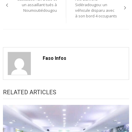
de
un assaillant tués à
Sidéradougou: un
Noumoutiédougou
véhicule disparu avec
l’article
à son bord 4 occupants
Faso Infos
RELATED ARTICLES