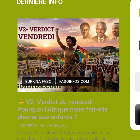
DERNIÈRE INFO
BURKINA FASO
FASOINFOS.COM
V2- Verdict du vendredi :
Pourquoi l’Afrique noire fait-elle
pleurer ses enfants ?
Faso Infos
7 Août 2026
L'Afrique noire pleure. Ses larmes ne naissent pas
d'une fatalité géopolitique, mais d'une trahison