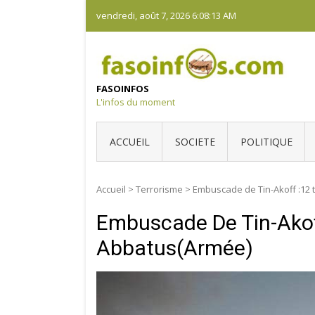
Skip
vendredi, août 7, 2026
6:08:14 AM
to
content
FASOINFOS
L'infos du moment
ACCUEIL
SOCIETE
POLITIQUE
Accueil
>
Terrorisme
>
Embuscade de Tin-Akoff :12 
Embuscade De Tin-Akoff
Abbatus(armée)