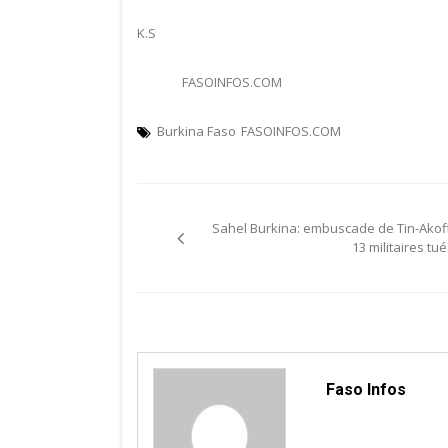
K.S
FASOINFOS.COM
Burkina Faso
FASOINFOS.COM
Navigation
Sahel Burkina: embuscade de Tin-Akoff
de
13 militaires tu
l’article
Faso Infos