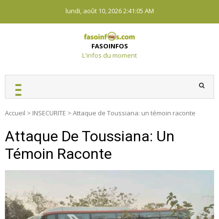
Skip
lundi, août 10, 2026
2:41:06 AM
to
content
FASOINFOS
L'infos du moment
Accueil
>
INSECURITE
>
Attaque de Toussiana: un témoin raconte
Attaque De Toussiana: Un
Témoin Raconte