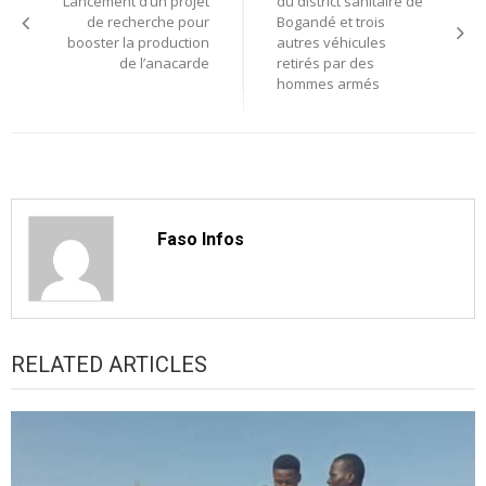
de
Lancement d’un projet
du district sanitaire de
de recherche pour
Bogandé et trois
l’article
booster la production
autres véhicules
de l’anacarde
retirés par des
hommes armés
Faso Infos
RELATED ARTICLES