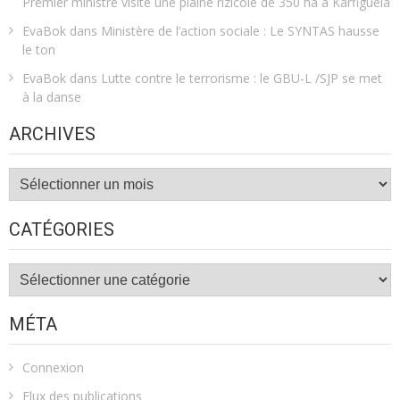
Premier ministre visite une plaine rizicole de 350 ha à Karfiguèla
EvaBok
dans
Ministère de l’action sociale : Le SYNTAS hausse
le ton
EvaBok
dans
Lutte contre le terrorisme : le GBU-L /SJP se met
à la danse
ARCHIVES
Archives
CATÉGORIES
Catégories
MÉTA
Connexion
Flux des publications