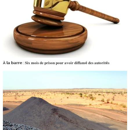
À 𝗹𝗮 𝗯𝗮𝗿𝗿𝗲 : 𝐒𝐢𝐱 𝐦𝐨𝐢𝐬 𝐝𝐞 𝐩𝐫𝐢𝐬𝐨𝐧 𝐩𝐨𝐮𝐫 𝐚𝐯𝐨𝐢𝐫 𝐝𝐢𝐟𝐟𝐚𝐦é 𝐝𝐞𝐬 𝐚𝐮𝐭𝐨𝐫𝐢𝐭é𝐬