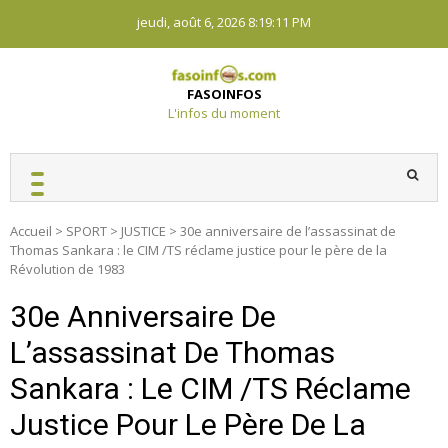
Skip
jeudi, août 6, 2026
8:19:12 PM
to
content
FASOINFOS
L'infos du moment
Accueil
>
SPORT
>
JUSTICE
>
30e anniversaire de l’assassinat de
Thomas Sankara : le CIM /TS réclame justice pour le père de la
Révolution de 1983
30e Anniversaire De
L’assassinat De Thomas
Sankara : Le CIM /TS Réclame
Justice Pour Le Père De La