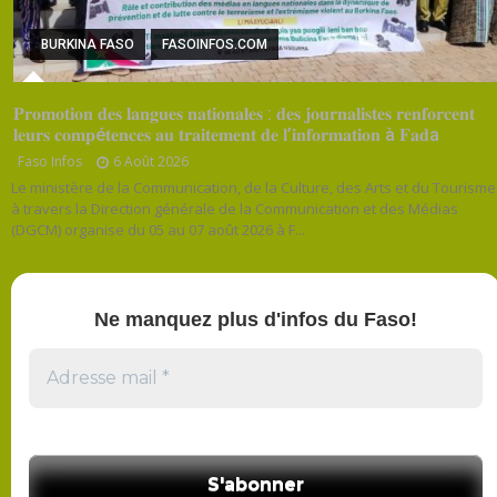
BURKINA FASO
FASOINFOS.COM
𝐏𝐫𝐨𝐦𝐨𝐭𝐢𝐨𝐧 𝐝𝐞𝐬 𝐥𝐚𝐧𝐠𝐮𝐞𝐬 𝐧𝐚𝐭𝐢𝐨𝐧𝐚𝐥𝐞𝐬 : 𝐝𝐞𝐬 𝐣𝐨𝐮𝐫𝐧𝐚𝐥𝐢𝐬𝐭𝐞𝐬 𝐫𝐞𝐧𝐟𝐨𝐫𝐜𝐞𝐧𝐭
𝐥𝐞𝐮𝐫𝐬 𝐜𝐨𝐦𝐩é𝐭𝐞𝐧𝐜𝐞𝐬 𝐚𝐮 𝐭𝐫𝐚𝐢𝐭𝐞𝐦𝐞𝐧𝐭 𝐝𝐞 𝐥’𝐢𝐧𝐟𝐨𝐫𝐦𝐚𝐭𝐢𝐨𝐧 à 𝐅𝐚𝐝a
Faso Infos
6 Août 2026
Le ministère de la Communication, de la Culture, des Arts et du Tourisme
à travers la Direction générale de la Communication et des Médias
(DGCM) organise du 05 au 07 août 2026 à F...
Ne manquez plus d'infos du Faso!