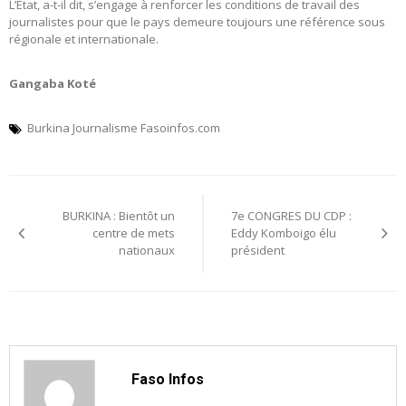
L’Etat, a-t-il dit, s’engage à renforcer les conditions de travail des
journalistes pour que le pays demeure toujours une référence sous
régionale et internationale.
Gangaba Koté
Burkina Journalisme Fasoinfos.com
Navigation
BURKINA : Bientôt un
7e CONGRES DU CDP :
de
centre de mets
Eddy Komboigo élu
nationaux
président
l’article
Faso Infos