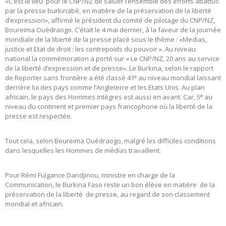
«C’est le lieu pour le CNP/NZ de saluer l’ensemble des efforts abattus
par la presse burkinabè, en matière de la préservation de la liberté
d’expression», affirmé le président du comité de pilotage du CNP/NZ,
Boureima Ouédraogo. C’était le 4 mai dernier, à la faveur de la journée
mondiale de la liberté de la presse placé sous le thème : «Medias,
justice et Etat de droit : les contrepoids du pouvoir ». Au niveau
national la commémoration a porté sur « Le CNP/NZ, 20 ans au service
de la liberté d’expression et de presse». Le Burkina, selon le rapport
e
de Reporter sans frontière a été classé 41
au niveau mondial laissant
derrière lui des pays comme l’Angleterre et les Etats Unis. Au plan
e
africain, le pays des Hommes intègres est aussi en avant. Car, 5
au
niveau du continent et premier pays francophone où la liberté de la
presse est respectée.
Tout cela, selon Boureima Ouédraogo, malgré les difficiles conditions
dans lesquelles les Hommes de médias travaillent.
Pour Rémi Fulgance Dandjinou, ministre en charge de la
Communication, le Burkina Faso reste un bon élève en matière de la
préservation de la liberté de presse, au regard de son classement
mondial et africain.