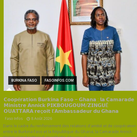
BURKINA FASO
FASOINFOS.COM
𝗖𝗼𝗼𝗽é𝗿𝗮𝘁𝗶𝗼𝗻 𝗕𝘂𝗿𝗸𝗶𝗻𝗮 𝗙𝗮𝘀𝗼 – 𝗚𝗵𝗮𝗻𝗮 : 𝗹𝗮 𝗖𝗮𝗺𝗮𝗿𝗮𝗱𝗲
𝗠𝗶𝗻𝗶𝘀𝘁𝗿𝗲 𝗔𝗻𝗻𝗶𝗰𝗸 𝗣𝗜𝗞𝗕𝗢𝗨𝗚𝗢𝗨𝗠/𝗭𝗜𝗡𝗚𝗨É
𝗢𝗨𝗔𝗧𝗧𝗔𝗥𝗔 𝗿𝗲ç𝗼𝗶𝘁 𝗹’𝗔𝗺𝗯𝗮𝘀𝘀𝗮𝗱𝗲𝘂𝗿 𝗱𝘂 𝗚𝗵𝗮𝗻𝗮
Faso Infos
8 Août 2026
Dans le cadre du renforcement des relations d'amitié et de coopération
entre le Burkina Faso et la République du Ghana, la Camarade Annick