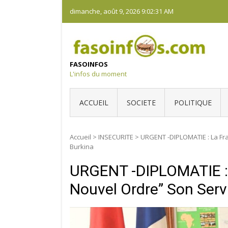
Skip
dimanche, août 9, 2026
9:02:32 AM
to
content
FASOINFOS
L'infos du moment
ACCUEIL
SOCIETE
POLITIQUE
Accueil
>
INSECURITE
>
URGENT -DIPLOMATIE : La Fra
Burkina
URGENT -DIPLOMATIE : 
Nouvel Ordre” Son Serv