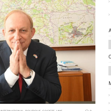
A
C
,
INTERNATIONAL
,
POLITIQUE
,
SOCIETE
,
UNE
0