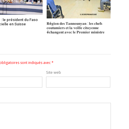
: le président du Faso
𝐑é𝐠𝐢𝐨𝐧 𝐝𝐞𝐬 𝐓𝐚𝐧𝐧𝐨𝐮𝐧𝐲𝐚𝐧 : 𝐥𝐞𝐬 𝐜𝐡𝐞𝐟𝐬
icielle en Suisse
𝐜𝐨𝐮𝐭𝐮𝐦𝐢𝐞𝐫𝐬 𝐞𝐭 𝐥𝐚 𝐯𝐞𝐢𝐥𝐥𝐞 𝐜𝐢𝐭𝐨𝐲𝐞𝐧𝐧𝐞
é𝐜𝐡𝐚𝐧𝐠𝐞𝐧𝐭 𝐚𝐯𝐞𝐜 𝐥𝐞 𝐏𝐫𝐞𝐦𝐢𝐞𝐫 𝐦𝐢𝐧𝐢𝐬𝐭𝐫𝐞
bligatoires sont indiqués avec
*
Site web