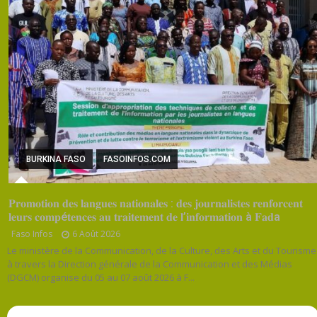
BURKINA FASO
FASOINFOS.COM
𝐏𝐫𝐨𝐦𝐨𝐭𝐢𝐨𝐧 𝐝𝐞𝐬 𝐥𝐚𝐧𝐠𝐮𝐞𝐬 𝐧𝐚𝐭𝐢𝐨𝐧𝐚𝐥𝐞𝐬 : 𝐝𝐞𝐬 𝐣𝐨𝐮𝐫𝐧𝐚𝐥𝐢𝐬𝐭𝐞𝐬 𝐫𝐞𝐧𝐟𝐨𝐫𝐜𝐞𝐧𝐭
𝐥𝐞𝐮𝐫𝐬 𝐜𝐨𝐦𝐩é𝐭𝐞𝐧𝐜𝐞𝐬 𝐚𝐮 𝐭𝐫𝐚𝐢𝐭𝐞𝐦𝐞𝐧𝐭 𝐝𝐞 𝐥’𝐢𝐧𝐟𝐨𝐫𝐦𝐚𝐭𝐢𝐨𝐧 à 𝐅𝐚𝐝a
Faso Infos
6 Août 2026
Le ministère de la Communication, de la Culture, des Arts et du Tourisme
à travers la Direction générale de la Communication et des Médias
(DGCM) organise du 05 au 07 août 2026 à F...