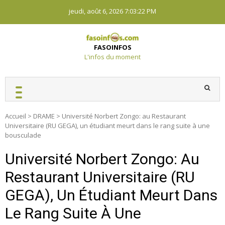
Skip
jeudi, août 6, 2026
7:03:23 PM
to
content
FASOINFOS
L'infos du moment
Accueil
>
DRAME
>
Université Norbert Zongo: au Restaurant
Universitaire (RU GEGA), un étudiant meurt dans le rang suite à une
bousculade
Université Norbert Zongo: Au
Restaurant Universitaire (RU
GEGA), Un Étudiant Meurt Dans
Le Rang Suite À Une