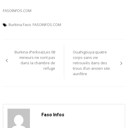
FASOINFOS.COM
Burkina Faso
FASOINFOS.COM
Navigation
Burkina (Perkoa):Les 08
Ouahigouya:quatre
de
mineurs ne sont pas
corps sans vie
dans la chambre de
retrouvés dans des
l’article
refuge
trous d’un ancien site
aurifère
Faso Infos