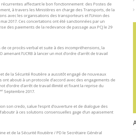
tés récurrentes affectant le bon fonctionnement des Postes de
ment, à travers les Ministères en charge des Transports, de la
ions avec les organisations des transporteurs et l’Union des
 mai 2017. Ces concertations ont été sanctionnées par un
reprise des paiements de la redevance de passage aux PCJ le 29
 de ce procès-verbal et suite à des incompréhensions, la
 amenant l’UCRB à lancer un mot d’ordre d’arrêt de travail
e et de la Sécurité Routière a aussitôt engagé de nouveaux
s ont abouti à un protocole d’accord avec des engagements de
ot d’ordre d’arrêt de travail illimité et fixant la reprise du
er
1
Septembre 2017.
ion son credo, salue l’esprit d’ouverture et de dialogue des
s d’aboutir à ces solutions consensuelles gage d’un apaisement
ine et de la Sécurité Routière / PD le Secrétaire Général