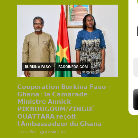
BURKINA FASO
FASOINFOS.COM
𝗖𝗼𝗼𝗽é𝗿𝗮𝘁𝗶𝗼𝗻 𝗕𝘂𝗿𝗸𝗶𝗻𝗮 𝗙𝗮𝘀𝗼 –
𝗚𝗵𝗮𝗻𝗮 : 𝗹𝗮 𝗖𝗮𝗺𝗮𝗿𝗮𝗱𝗲
𝗠𝗶𝗻𝗶𝘀𝘁𝗿𝗲 𝗔𝗻𝗻𝗶𝗰𝗸
𝗣𝗜𝗞𝗕𝗢𝗨𝗚𝗢𝗨𝗠/𝗭𝗜𝗡𝗚𝗨É
𝗢𝗨𝗔𝗧𝗧𝗔𝗥𝗔 𝗿𝗲ç𝗼𝗶𝘁
𝗹’𝗔𝗺𝗯𝗮𝘀𝘀𝗮𝗱𝗲𝘂𝗿 𝗱𝘂 𝗚𝗵𝗮𝗻𝗮
Faso Infos
8 Août 2026