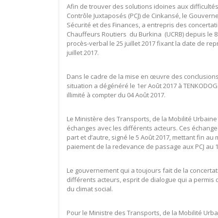
Afin de trouver des solutions idoines aux difficul
Contrôle Juxtaposés (PCJ) de Cinkansé, le Gouverne
Sécurité et des Finances, a entrepris des concertat
Chauffeurs Routiers du Burkina (UCRB) depuis le 8
procès-verbal le 25 juillet 2017 fixant la date de 
juillet 2017.
Dans le cadre de la mise en œuvre des conclusions
situation a dégénéré le 1er Août 2017 à TENKODOGO
illimité à compter du 04 Août 2017.
Le Ministère des Transports, de la Mobilité Urbain
échanges avec les différents acteurs. Ces échange
part et d’autre, signé le 5 Août 2017, mettant fin au m
paiement de la redevance de passage aux PCJ au 
Le gouvernement qui a toujours fait de la concertat
différents acteurs, esprit de dialogue qui a permi
du climat social.
Pour le Ministre des Transports, de la Mobilité Urba