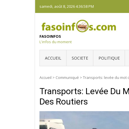
Skip
samedi, août 8, 2026
4:36:59 PM
to
content
FASOINFOS
L'infos du moment
ACCUEIL
SOCIETE
POLITIQUE
Accueil
>
Communiqué
>
Transports: levée du mot d’
Transports: Levée Du Mo
Des Routiers