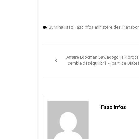
Burkina Faso
Fasoinfos
ministère des Transpor
Navigation
Affaire Lookman Sawadogo: le « procè
de
semble déséquilibré » (parti de Diabré
l’article
Faso Infos