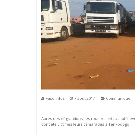
Faso Infos
7 août 2017
Communiqué
Après des négiciations, les routiers ont accepté leve
dont été victimes leurs camarades à Tenkodogo