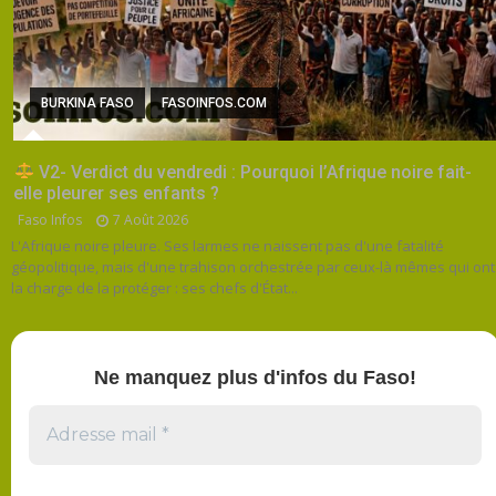
BURKINA FASO
FASOINFOS.COM
V2- Verdict du vendredi : Pourquoi l’Afrique noire fait-
elle pleurer ses enfants ?
Faso Infos
7 Août 2026
L'Afrique noire pleure. Ses larmes ne naissent pas d'une fatalité
géopolitique, mais d'une trahison orchestrée par ceux-là mêmes qui ont
la charge de la protéger : ses chefs d'État...
Ne manquez plus d'infos du Faso!