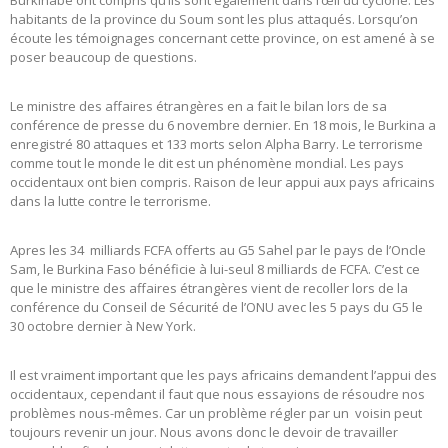
Burkinabè ont compris qu’ils sont également dans l’œil du cyclone. Les
habitants de la province du Soum sont les plus attaqués. Lorsqu’on
écoute les témoignages concernant cette province, on est amené à se
poser beaucoup de questions.
Le ministre des affaires étrangères en a fait le bilan lors de sa
conférence de presse du 6 novembre dernier. En 18 mois, le Burkina a
enregistré 80 attaques et 133 morts selon Alpha Barry. Le terrorisme
comme tout le monde le dit est un phénomène mondial. Les pays
occidentaux ont bien compris. Raison de leur appui aux pays africains
dans la lutte contre le terrorisme.
Apres les 34 milliards FCFA offerts au G5 Sahel par le pays de l’Oncle
Sam, le Burkina Faso bénéficie à lui-seul 8 milliards de FCFA. C’est ce
que le ministre des affaires étrangères vient de recoller lors de la
conférence du Conseil de Sécurité de l’ONU avec les 5 pays du G5 le
30 octobre dernier à New York.
Il est vraiment important que les pays africains demandent l’appui des
occidentaux, cependant il faut que nous essayions de résoudre nos
problèmes nous-mêmes. Car un problème régler par un voisin peut
toujours revenir un jour. Nous avons donc le devoir de travailler