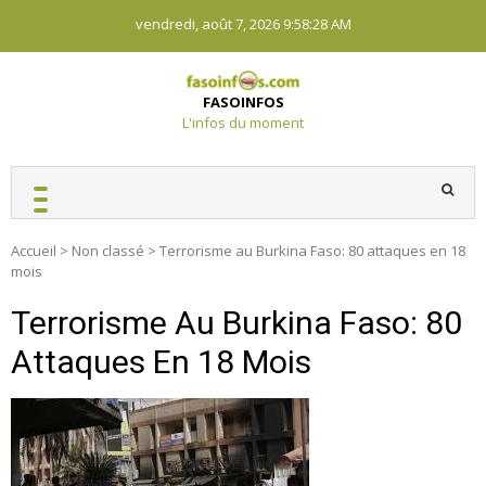
Skip
vendredi, août 7, 2026
9:58:29 AM
to
content
FASOINFOS
L'infos du moment
Accueil
>
Non classé
>
Terrorisme au Burkina Faso: 80 attaques en 18
mois
Terrorisme Au Burkina Faso: 80
Attaques En 18 Mois