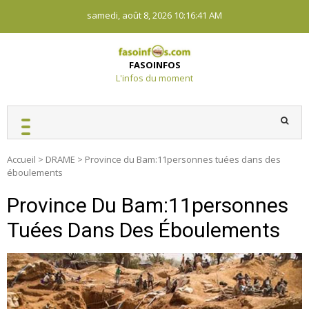
Skip
samedi, août 8, 2026
10:16:41 AM
to
content
FASOINFOS
L'infos du moment
Accueil
>
DRAME
>
Province du Bam:11personnes tuées dans des
éboulements
Province Du Bam:11personnes
Tuées Dans Des Éboulements