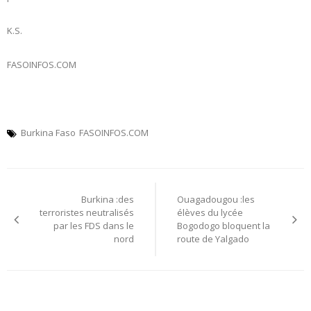
K.S.
FASOINFOS.COM
Burkina Faso
FASOINFOS.COM
Navigation
Burkina :des
Ouagadougou :les
de
terroristes neutralisés
élèves du lycée
par les FDS dans le
Bogodogo bloquent la
l’article
nord
route de Yalgado