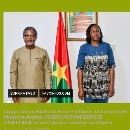
BURKINA FASO
FASOINFOS.COM
𝗖𝗼𝗼𝗽é𝗿𝗮𝘁𝗶𝗼𝗻 𝗕𝘂𝗿𝗸𝗶𝗻𝗮 𝗙𝗮𝘀𝗼 – 𝗚𝗵𝗮𝗻𝗮 : 𝗹𝗮 𝗖𝗮𝗺𝗮𝗿𝗮𝗱𝗲
𝗠𝗶𝗻𝗶𝘀𝘁𝗿𝗲 𝗔𝗻𝗻𝗶𝗰𝗸 𝗣𝗜𝗞𝗕𝗢𝗨𝗚𝗢𝗨𝗠/𝗭𝗜𝗡𝗚𝗨É
𝗢𝗨𝗔𝗧𝗧𝗔𝗥𝗔 𝗿𝗲ç𝗼𝗶𝘁 𝗹’𝗔𝗺𝗯𝗮𝘀𝘀𝗮𝗱𝗲𝘂𝗿 𝗱𝘂 𝗚𝗵𝗮𝗻𝗮
Faso Infos
8 Août 2026