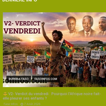
BURKINA FASO
FASOINFOS.COM
V2- Verdict du vendredi : Pourquoi l’Afrique noire fait-
elle pleurer ses enfants ?
Faso Infos
7 Août 2026