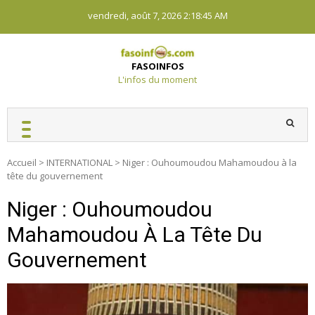
Skip
vendredi, août 7, 2026
2:18:46 AM
to
content
FASOINFOS
L'infos du moment
Accueil
>
INTERNATIONAL
>
Niger : Ouhoumoudou Mahamoudou à la
tête du gouvernement
Niger : Ouhoumoudou
Mahamoudou À La Tête Du
Gouvernement