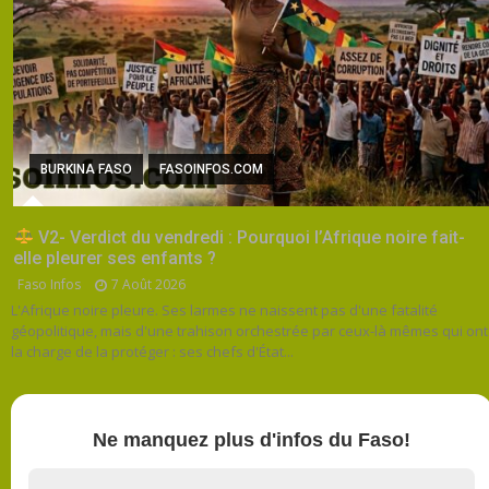
BURKINA FASO
FASOINFOS.COM
V2- Verdict du vendredi : Pourquoi l’Afrique noire fait-
elle pleurer ses enfants ?
Faso Infos
7 Août 2026
L'Afrique noire pleure. Ses larmes ne naissent pas d'une fatalité
géopolitique, mais d'une trahison orchestrée par ceux-là mêmes qui ont
la charge de la protéger : ses chefs d'État...
Ne manquez plus d'infos du Faso!