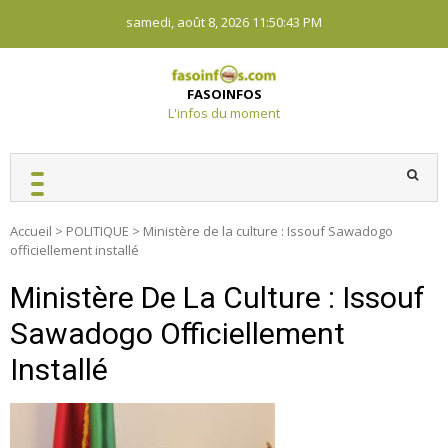
Skip
samedi, août 8, 2026
11:50:43 PM
to
content
FASOINFOS
L'infos du moment
Accueil
>
POLITIQUE
>
Ministère de la culture : Issouf Sawadogo
officiellement installé
Ministère De La Culture : Issouf
Sawadogo Officiellement
Installé