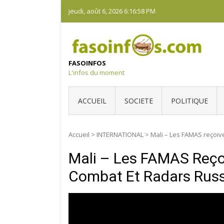
Skip
jeudi, août 6, 2026
6:16:59 PM
to
content
FASOINFOS
L'infos du moment
ACCUEIL
SOCIETE
POLITIQUE
Accueil
>
INTERNATIONAL
>
Mali – Les FAMAS reçoiv
Mali – Les FAMAS Reçoi
Combat Et Radars Rus