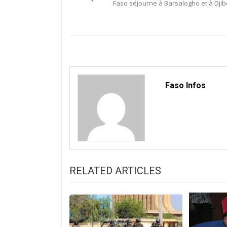
de
Faso séjourne à Barsalogho et à Djib
l’article
Faso Infos
RELATED ARTICLES