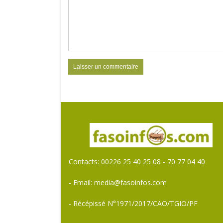
Contacts: 00226 25 40 25 08 - 70 77 04 40
- Email: media@fasoinfos.com
- Récépissé N°1971/2017/CAO/TGIO/PF