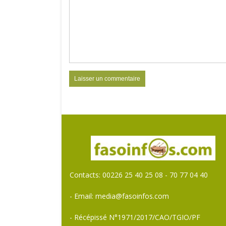
Contacts: 00226 25 40 25 08 - 70 77 04 40
- Email: media@fasoinfos.com
- Récépissé N°1971/2017/CAO/TGIO/PF