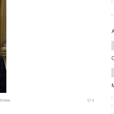
A
C
TIONAL
0