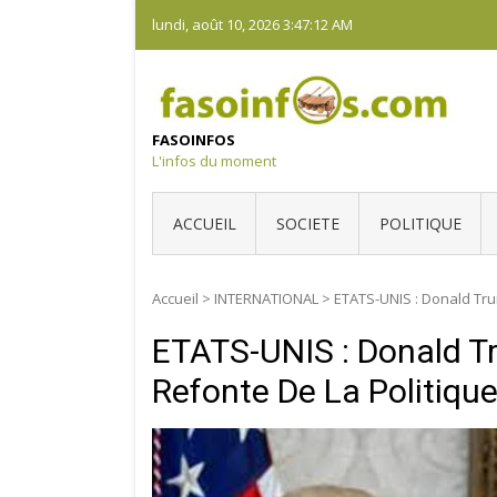
Skip
lundi, août 10, 2026
3:47:13 AM
to
content
FASOINFOS
L'infos du moment
ACCUEIL
SOCIETE
POLITIQUE
Accueil
>
INTERNATIONAL
>
ETATS-UNIS : Donald Trum
ETATS-UNIS : Donald T
Refonte De La Politiqu