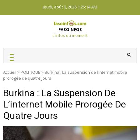
Skip
jeudi, août 6, 2026
1:25:15 AM
to
content
FASOINFOS
L'infos du moment
Accueil
>
POLITIQUE
>
Burkina : La suspension de l’internet mobile
prorogée de quatre jours
Burkina : La Suspension De
L’internet Mobile Prorogée De
Quatre Jours