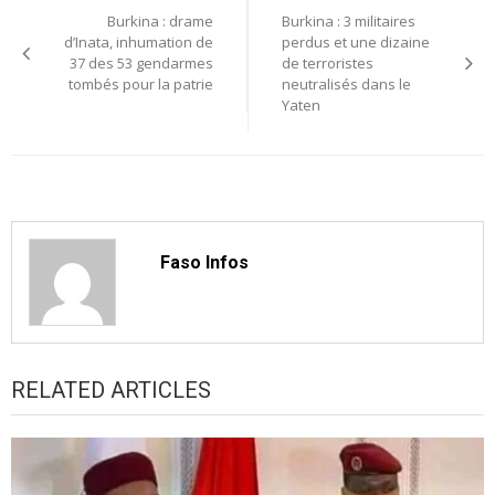
Burkina : drame
Burkina : 3 militaires
de
d’Inata, inhumation de
perdus et une dizaine
37 des 53 gendarmes
de terroristes
l’article
tombés pour la patrie
neutralisés dans le
Yaten
Faso Infos
RELATED ARTICLES