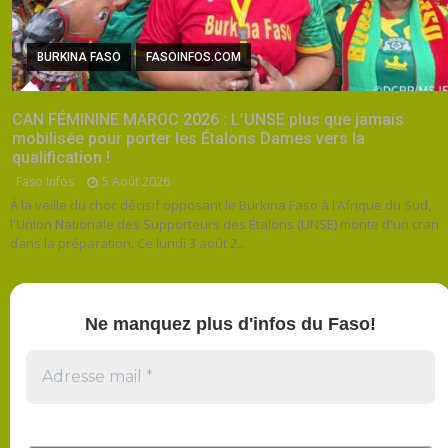
BURKINA FASO
FASOINFOS.COM
CAN FÉMININE MAROC 2026 : L’UNSE plus que jamais
mobilisée pour porter les Étalons Dames vers la
qualification !
Faso Infos
5 Août 2026
À la veille du choc décisif opposant le Burkina Faso à l’Afrique du Sud,
l'Union Nationale des Supporteurs des Étalons (UNSE) monte d'un cran
dans la préparation. Ce lundi 3 août 2...
Ne manquez plus d'infos du Faso!