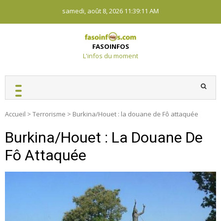
Skip
samedi, août 8, 2026
11:39:11 AM
to
content
FASOINFOS
L'infos du moment
Accueil
>
Terrorisme
>
Burkina/Houet : la douane de Fô attaquée
Burkina/Houet : La Douane De
Fô Attaquée