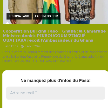
BURKINA FASO
FASOINFOS.COM
𝗖𝗼𝗼𝗽é𝗿𝗮𝘁𝗶𝗼𝗻 𝗕𝘂𝗿𝗸𝗶𝗻𝗮 𝗙𝗮𝘀𝗼 – 𝗚𝗵𝗮𝗻𝗮 : 𝗹𝗮 𝗖𝗮𝗺𝗮𝗿𝗮𝗱𝗲
𝗠𝗶𝗻𝗶𝘀𝘁𝗿𝗲 𝗔𝗻𝗻𝗶𝗰𝗸 𝗣𝗜𝗞𝗕𝗢𝗨𝗚𝗢𝗨𝗠/𝗭𝗜𝗡𝗚𝗨É
𝗢𝗨𝗔𝗧𝗧𝗔𝗥𝗔 𝗿𝗲ç𝗼𝗶𝘁 𝗹’𝗔𝗺𝗯𝗮𝘀𝘀𝗮𝗱𝗲𝘂𝗿 𝗱𝘂 𝗚𝗵𝗮𝗻𝗮
Faso Infos
8 Août 2026
Dans le cadre du renforcement des relations d'amitié et de coopération
entre le Burkina Faso et la République du Ghana, la Camarade Annick
PIKBOUGOUM/ZINGUÉ OUATTARA, Ministre des ...
Ne manquez plus d'infos du Faso!