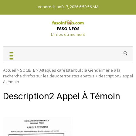
Skip
vendredi, août 7, 2026
6:59:57 AM
to
content
FASOINFOS
L'infos du moment
Accueil
>
SOCIETE
>
Attaques café Istanbul : la Gendarmerie à la
recherche d’infos sur les deux terroristes abattus
>
description2 appel
à témoin
Description2 Appel À Témoin