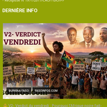
- Récépissé N°1971/2017/CAO/TGIO/PF
DERNIÈRE INFO
BURKINA FASO
FASOINFOS.COM
V2- Verdict du vendredi : Pourquoi l’Afrique noire fait-