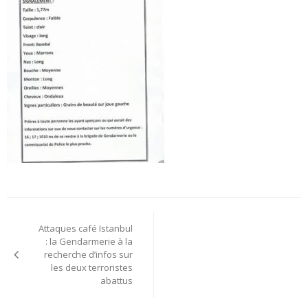
Navigation
Attaques café Istanbul
de
: la Gendarmerie à la
recherche d’infos sur
l’article
les deux terroristes
abattus