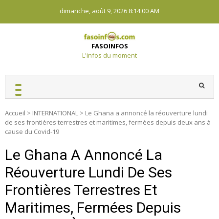
Skip
dimanche, août 9, 2026
8:14:00 AM
to
content
FASOINFOS
L'infos du moment
Accueil
>
INTERNATIONAL
>
Le Ghana a annoncé la réouverture lundi
de ses frontières terrestres et maritimes, fermées depuis deux ans à
cause du Covid-19
Le Ghana A Annoncé La
Réouverture Lundi De Ses
Frontières Terrestres Et
Maritimes, Fermées Depuis