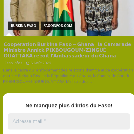
BURKINA FASO
FASOINFOS.COM
𝗖𝗼𝗼𝗽é𝗿𝗮𝘁𝗶𝗼𝗻 𝗕𝘂𝗿𝗸𝗶𝗻𝗮 𝗙𝗮𝘀𝗼 – 𝗚𝗵𝗮𝗻𝗮 : 𝗹𝗮 𝗖𝗮𝗺𝗮𝗿𝗮𝗱𝗲
𝗠𝗶𝗻𝗶𝘀𝘁𝗿𝗲 𝗔𝗻𝗻𝗶𝗰𝗸 𝗣𝗜𝗞𝗕𝗢𝗨𝗚𝗢𝗨𝗠/𝗭𝗜𝗡𝗚𝗨É
𝗢𝗨𝗔𝗧𝗧𝗔𝗥𝗔 𝗿𝗲ç𝗼𝗶𝘁 𝗹’𝗔𝗺𝗯𝗮𝘀𝘀𝗮𝗱𝗲𝘂𝗿 𝗱𝘂 𝗚𝗵𝗮𝗻𝗮
Faso Infos
8 Août 2026
Dans le cadre du renforcement des relations d'amitié et de coopération
entre le Burkina Faso et la République du Ghana, la Camarade Annick
PIKBOUGOUM/ZINGUÉ OUATTARA, Ministre des ...
Ne manquez plus d'infos du Faso!