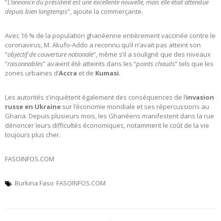
“
L’annonce du président est une excellente nouvelle, mais elle était attendue
depuis bien longtemps
“, ajoute la commerçante.
Avec 16 % de la population ghanéenne entièrement vaccinée contre le
coronavirus, M. Akufo-Addo a reconnu qu’il n’avait pas atteint son
“
objectif de couverture nationale
“, même s’il a souligné que des niveaux
“
raisonnables
” avaient été atteints dans les “
points chauds
” tels que les
zones urbaines d’
Accra
et de
Kumasi
.
Les autorités s’inquiètent également des conséquences de l’
invasion
russe en Ukraine
sur l’économie mondiale et ses répercussions au
Ghana. Depuis plusieurs mois, les Ghanéens manifestent dans la rue
dénoncer leurs difficultés économiques, notamment le coût de la vie
toujours plus cher.
FASOINFOS.COM
Burkina Faso
FASOINFOS.COM
Navigation