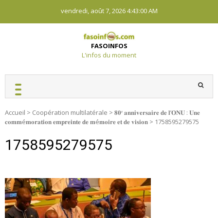
Skip
vendredi, août 7, 2026
4:43:00 AM
to
content
FASOINFOS
L'infos du moment
Accueil
>
Coopération multilatérale
>
𝟖𝟎ᵉ 𝐚𝐧𝐧𝐢𝐯𝐞𝐫𝐬𝐚𝐢𝐫𝐞 𝐝𝐞 𝐥’𝐎𝐍𝐔 : 𝐔𝐧𝐞
𝐜𝐨𝐦𝐦é𝐦𝐨𝐫𝐚𝐭𝐢𝐨𝐧 𝐞𝐦𝐩𝐫𝐞𝐢𝐧𝐭𝐞 𝐝𝐞 𝐦é𝐦𝐨𝐢𝐫𝐞 𝐞𝐭 𝐝𝐞 𝐯𝐢𝐬𝐢𝐨𝐧
>
1758595279575
1758595279575