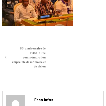
Navigation
𝟖𝟎ᵉ 𝐚𝐧𝐧𝐢𝐯𝐞𝐫𝐬𝐚𝐢𝐫𝐞 𝐝𝐞
de
𝐥’𝐎𝐍𝐔 : 𝐔𝐧𝐞
𝐜𝐨𝐦𝐦é𝐦𝐨𝐫𝐚𝐭𝐢𝐨𝐧
l’article
𝐞𝐦𝐩𝐫𝐞𝐢𝐧𝐭𝐞 𝐝𝐞 𝐦é𝐦𝐨𝐢𝐫𝐞 𝐞𝐭
𝐝𝐞 𝐯𝐢𝐬𝐢𝐨𝐧
Faso Infos