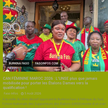
BURKINA FASO
FASOINFOS.COM
CAN FÉMININE MAROC 2026 : L’UNSE plus que jamais
mobilisée pour porter les Étalons Dames vers la
qualification !
Faso Infos
5 Août 2026
À la veille du choc décisif opposant le Burkina Faso à l’Afrique du Sud,
l'Union Nationale des Supporteurs des Étalons (UNSE) monte d'un cran