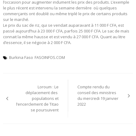
l’occasion pour augmenter indument les prix des produits. L’exemple
le plus récent est intervenu la semaine dernière où quelques
commerçants ont doublé ou même triplé le prix de certains produits
sur le marché.
Le prix du sac de riz, qui se vendait auparavant à 11 000 F CFA, est
passé aujourd’hui à 23 000 F CFA, parfois 25 000 F CFA. Le sac de maïs
connait la même hausse et est vendu à 27 000 F CFA. Quant au litre
d’essence, il se négocie à 2 000 F CFA.
Burkina Faso
FASOINFOS.COM
Navigation
Loroum : Le
Compte rendu du
de
déplacement des
conseil des ministres
populations et
du mercredi 19 janvier
l’article
l’encerclement de Titao
2022
se poursuivent