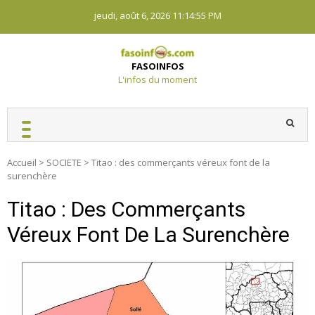
Skip
jeudi, août 6, 2026
11:14:56 PM
to
content
FASOINFOS
L'infos du moment
Accueil
>
SOCIETE
>
Titao : des commerçants véreux font de la
surenchère
Titao : Des Commerçants
Véreux Font De La Surenchère