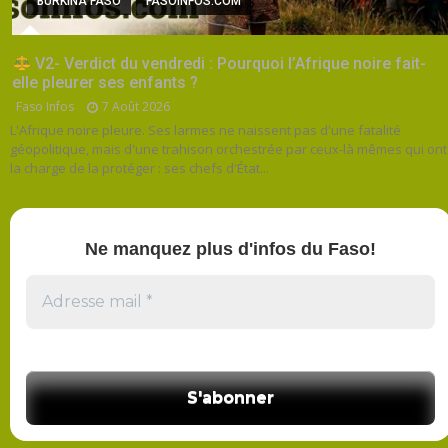
BURKINA FASO
FASOINFOS.COM
V2- Verdict du vendredi : Pourquoi l’Afrique noire fait-
elle pleurer ses enfants ?
Faso Infos
7 Août 2026
L'Afrique noire pleure. Ses larmes ne naissent pas d'une fatalité
géopolitique, mais d'une trahison orchestrée par ceux-là mêmes qui ont
la charge de la protéger : ses chefs d'État...
Ne manquez plus d'infos du Faso!