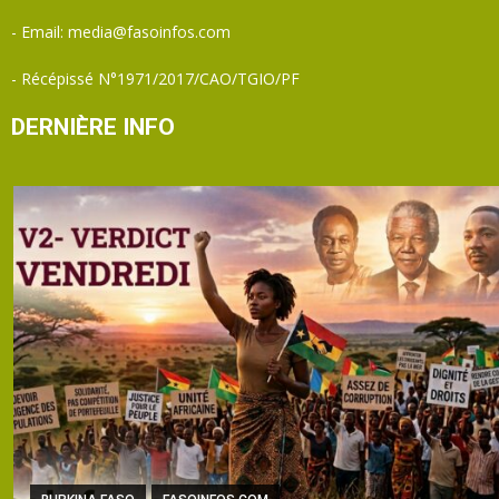
- Email: media@fasoinfos.com
- Récépissé N°1971/2017/CAO/TGIO/PF
DERNIÈRE INFO