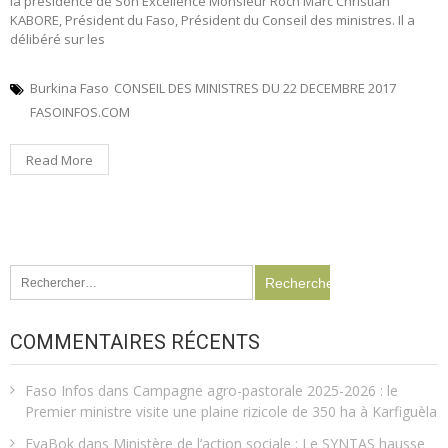
la présidence de Son Excellence Monsieur Roch Marc Christian
KABORE, Président du Faso, Président du Conseil des ministres. Il a
délibéré sur les
Burkina Faso
CONSEIL DES MINISTRES DU 22 DECEMBRE 2017
FASOINFOS.COM
Read More
Rechercher :
COMMENTAIRES RÉCENTS
Faso Infos
dans
Campagne agro-pastorale 2025-2026 : le
Premier ministre visite une plaine rizicole de 350 ha à Karfiguèla
EvaBok
dans
Ministère de l’action sociale : Le SYNTAS hausse