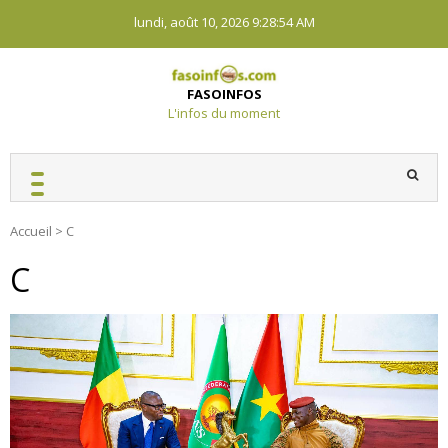
Skip
lundi, août 10, 2026
9:28:54 AM
to
content
FASOINFOS
L'infos du moment
Accueil
>
C
C