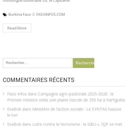
homologue burkinabè S.E. le Capitaine
Burkina Faso
C
FASOINFOS.COM
Read More
Rechercher :
COMMENTAIRES RÉCENTS
Faso Infos
dans
Campagne agro-pastorale 2025-2026 : le
Premier ministre visite une plaine rizicole de 350 ha à Karfiguèla
EvaBok
dans
Ministère de l’action sociale : Le SYNTAS hausse
le ton
EvaBok
dans
Lutte contre le terrorisme : le GBU-L /SJP se met