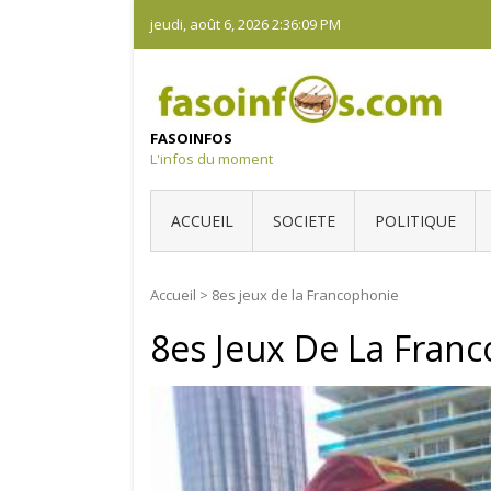
Skip
jeudi, août 6, 2026
2:36:10 PM
to
content
FASOINFOS
L'infos du moment
ACCUEIL
SOCIETE
POLITIQUE
Accueil
>
8es jeux de la Francophonie
8es Jeux De La Fran