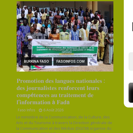
BURKINA FASO
FASOINFOS.COM
𝐏𝐫𝐨𝐦𝐨𝐭𝐢𝐨𝐧 𝐝𝐞𝐬 𝐥𝐚𝐧𝐠𝐮𝐞𝐬 𝐧𝐚𝐭𝐢𝐨𝐧𝐚𝐥𝐞𝐬 :
𝐝𝐞𝐬 𝐣𝐨𝐮𝐫𝐧𝐚𝐥𝐢𝐬𝐭𝐞𝐬 𝐫𝐞𝐧𝐟𝐨𝐫𝐜𝐞𝐧𝐭 𝐥𝐞𝐮𝐫𝐬
𝐜𝐨𝐦𝐩é𝐭𝐞𝐧𝐜𝐞𝐬 𝐚𝐮 𝐭𝐫𝐚𝐢𝐭𝐞𝐦𝐞𝐧𝐭 𝐝𝐞
𝐥’𝐢𝐧𝐟𝐨𝐫𝐦𝐚𝐭𝐢𝐨𝐧 à 𝐅𝐚𝐝a
Faso Infos
6 Août 2026
Le ministère de la Communication, de la Culture, des
Arts et du Tourisme à travers la Direction générale de
la Communication et des Médias (DGCM) organise du