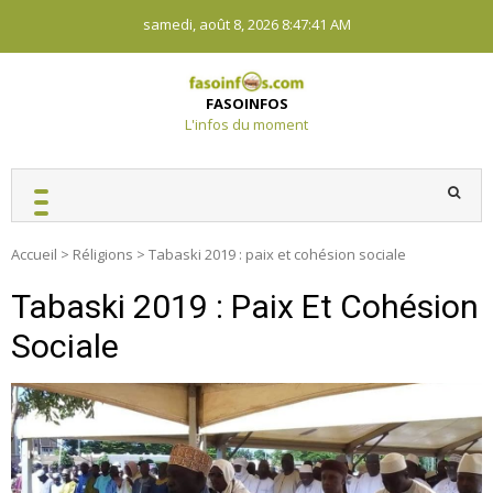
Skip
samedi, août 8, 2026
8:47:42 AM
to
content
FASOINFOS
L'infos du moment
Accueil
>
Réligions
>
Tabaski 2019 : paix et cohésion sociale
Tabaski 2019 : Paix Et Cohésion
Sociale