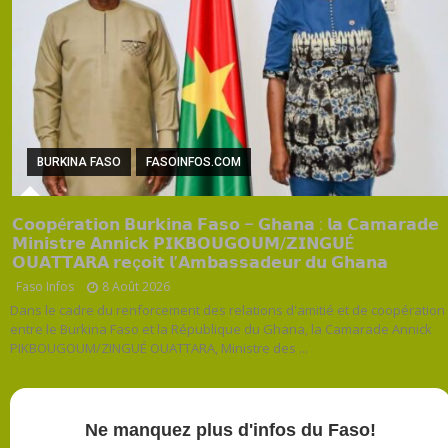
BURKINA FASO
FASOINFOS.COM
𝗖𝗼𝗼𝗽é𝗿𝗮𝘁𝗶𝗼𝗻 𝗕𝘂𝗿𝗸𝗶𝗻𝗮 𝗙𝗮𝘀𝗼 – 𝗚𝗵𝗮𝗻𝗮 : 𝗹𝗮 𝗖𝗮𝗺𝗮𝗿𝗮𝗱𝗲
𝗠𝗶𝗻𝗶𝘀𝘁𝗿𝗲 𝗔𝗻𝗻𝗶𝗰𝗸 𝗣𝗜𝗞𝗕𝗢𝗨𝗚𝗢𝗨𝗠/𝗭𝗜𝗡𝗚𝗨É
𝗢𝗨𝗔𝗧𝗧𝗔𝗥𝗔 𝗿𝗲ç𝗼𝗶𝘁 𝗹’𝗔𝗺𝗯𝗮𝘀𝘀𝗮𝗱𝗲𝘂𝗿 𝗱𝘂 𝗚𝗵𝗮𝗻𝗮
Faso Infos
8 Août 2026
Dans le cadre du renforcement des relations d'amitié et de coopération
entre le Burkina Faso et la République du Ghana, la Camarade Annick
PIKBOUGOUM/ZINGUÉ OUATTARA, Ministre des ...
Ne manquez plus d'infos du Faso!