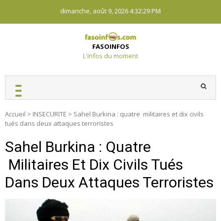
Skip
dimanche, août 9, 2026
4:32:29 PM
to
content
FASOINFOS
L'infos du moment
Accueil
>
INSECURITE
>
Sahel Burkina : quatre militaires et dix civils
tués dans deux attaques terroristes
Sahel Burkina : Quatre
Militaires Et Dix Civils Tués
Dans Deux Attaques Terroristes