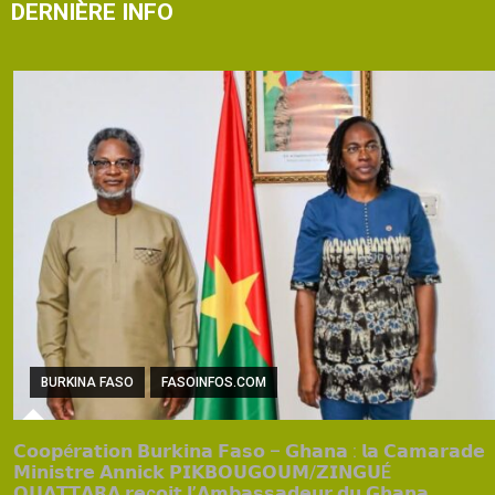
DERNIÈRE INFO
BURKINA FASO
FASOINFOS.COM
𝗖𝗼𝗼𝗽é𝗿𝗮𝘁𝗶𝗼𝗻 𝗕𝘂𝗿𝗸𝗶𝗻𝗮 𝗙𝗮𝘀𝗼 – 𝗚𝗵𝗮𝗻𝗮 : 𝗹𝗮 𝗖𝗮𝗺𝗮𝗿𝗮𝗱𝗲
𝗠𝗶𝗻𝗶𝘀𝘁𝗿𝗲 𝗔𝗻𝗻𝗶𝗰𝗸 𝗣𝗜𝗞𝗕𝗢𝗨𝗚𝗢𝗨𝗠/𝗭𝗜𝗡𝗚𝗨É
𝗢𝗨𝗔𝗧𝗧𝗔𝗥𝗔 𝗿𝗲ç𝗼𝗶𝘁 𝗹’𝗔𝗺𝗯𝗮𝘀𝘀𝗮𝗱𝗲𝘂𝗿 𝗱𝘂 𝗚𝗵𝗮𝗻𝗮