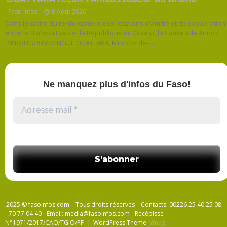
Faso Infos
8 Août 2026
Dans le cadre du renforcement des relations d'amitié et de coopération
entre le Burkina Faso et la République du Ghana, la Camarade Annick
PIKBOUGOUM/ZINGUÉ OUATTARA, Ministre des ...
Ne manquez plus d'infos du Faso!
2025 © fasoinfos.com – Tous droits réservés – Contacts: 00226 25 40 25 08
- 70 77 04 40 - Email: media@fasoinfos.com - Récépissé
N°1971/2017/CAO/TGIO/PF
|
WordPress Theme
Vmag