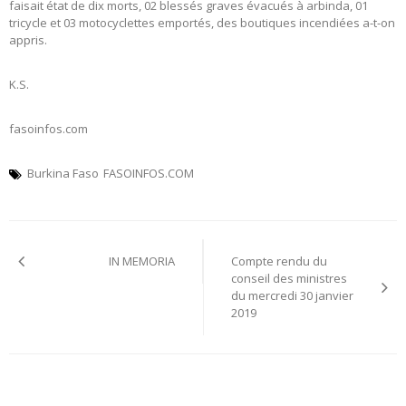
faisait état de dix morts, 02 blessés graves évacués à arbinda, 01
tricycle et 03 motocyclettes emportés, des boutiques incendiées a-t-on
appris.
K.S.
fasoinfos.com
Burkina Faso
FASOINFOS.COM
Navigation
IN MEMORIA
Compte rendu du
de
conseil des ministres
du mercredi 30 janvier
l’article
2019