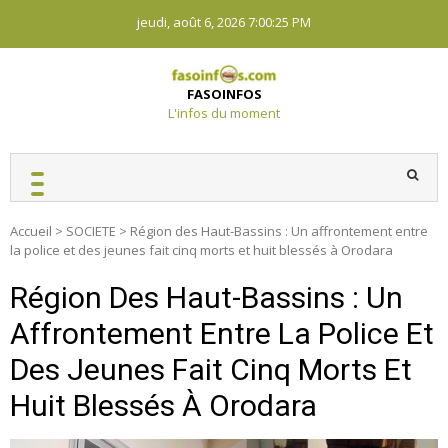
Skip
jeudi, août 6, 2026
7:00:25 PM
to
content
FASOINFOS
L'infos du moment
Accueil
>
SOCIETE
>
Région des Haut-Bassins : Un affrontement entre
la police et des jeunes fait cinq morts et huit blessés à Orodara
Région Des Haut-Bassins : Un
Affrontement Entre La Police Et
Des Jeunes Fait Cinq Morts Et
Huit Blessés À Orodara