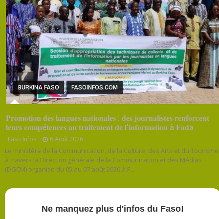
BURKINA FASO
FASOINFOS.COM
𝐏𝐫𝐨𝐦𝐨𝐭𝐢𝐨𝐧 𝐝𝐞𝐬 𝐥𝐚𝐧𝐠𝐮𝐞𝐬 𝐧𝐚𝐭𝐢𝐨𝐧𝐚𝐥𝐞𝐬 : 𝐝𝐞𝐬 𝐣𝐨𝐮𝐫𝐧𝐚𝐥𝐢𝐬𝐭𝐞𝐬 𝐫𝐞𝐧𝐟𝐨𝐫𝐜𝐞𝐧𝐭
𝐥𝐞𝐮𝐫𝐬 𝐜𝐨𝐦𝐩é𝐭𝐞𝐧𝐜𝐞𝐬 𝐚𝐮 𝐭𝐫𝐚𝐢𝐭𝐞𝐦𝐞𝐧𝐭 𝐝𝐞 𝐥’𝐢𝐧𝐟𝐨𝐫𝐦𝐚𝐭𝐢𝐨𝐧 à 𝐅𝐚𝐝a
Faso Infos
6 Août 2026
Le ministère de la Communication, de la Culture, des Arts et du Tourisme
à travers la Direction générale de la Communication et des Médias
(DGCM) organise du 05 au 07 août 2026 à F...
Ne manquez plus d'infos du Faso!