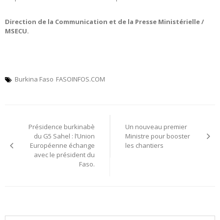
Direction de la Communication et de la Presse Ministérielle /
MSECU.
Burkina Faso
FASOINFOS.COM
Navigation
Présidence burkinabè
Un nouveau premier
de
du G5 Sahel : l’Union
Ministre pour booster
Européenne échange
les chantiers
l’article
avec le président du
Faso.