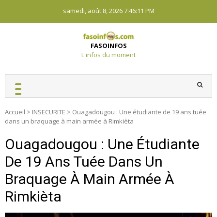
Skip
samedi, août 8, 2026
7:46:11 PM
to
content
FASOINFOS
L'infos du moment
Accueil
>
INSECURITE
>
Ouagadougou : Une étudiante de 19 ans tuée
dans un braquage à main armée à Rimkièta
Ouagadougou : Une Étudiante
De 19 Ans Tuée Dans Un
Braquage À Main Armée À
Rimkièta