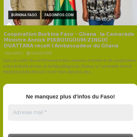
BURKINA FASO
FASOINFOS.COM
𝗖𝗼𝗼𝗽é𝗿𝗮𝘁𝗶𝗼𝗻 𝗕𝘂𝗿𝗸𝗶𝗻𝗮 𝗙𝗮𝘀𝗼 – 𝗚𝗵𝗮𝗻𝗮 : 𝗹𝗮 𝗖𝗮𝗺𝗮𝗿𝗮𝗱𝗲
𝗠𝗶𝗻𝗶𝘀𝘁𝗿𝗲 𝗔𝗻𝗻𝗶𝗰𝗸 𝗣𝗜𝗞𝗕𝗢𝗨𝗚𝗢𝗨𝗠/𝗭𝗜𝗡𝗚𝗨É
𝗢𝗨𝗔𝗧𝗧𝗔𝗥𝗔 𝗿𝗲ç𝗼𝗶𝘁 𝗹’𝗔𝗺𝗯𝗮𝘀𝘀𝗮𝗱𝗲𝘂𝗿 𝗱𝘂 𝗚𝗵𝗮𝗻𝗮
Faso Infos
8 Août 2026
Dans le cadre du renforcement des relations d'amitié et de coopération
entre le Burkina Faso et la République du Ghana, la Camarade Annick
PIKBOUGOUM/ZINGUÉ OUATTARA, Ministre des ...
Ne manquez plus d'infos du Faso!