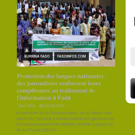
BURKINA FASO
FASOINFOS.COM
𝐏𝐫𝐨𝐦𝐨𝐭𝐢𝐨𝐧 𝐝𝐞𝐬 𝐥𝐚𝐧𝐠𝐮𝐞𝐬 𝐧𝐚𝐭𝐢𝐨𝐧𝐚𝐥𝐞𝐬 :
𝐝𝐞𝐬 𝐣𝐨𝐮𝐫𝐧𝐚𝐥𝐢𝐬𝐭𝐞𝐬 𝐫𝐞𝐧𝐟𝐨𝐫𝐜𝐞𝐧𝐭 𝐥𝐞𝐮𝐫𝐬
𝐜𝐨𝐦𝐩é𝐭𝐞𝐧𝐜𝐞𝐬 𝐚𝐮 𝐭𝐫𝐚𝐢𝐭𝐞𝐦𝐞𝐧𝐭 𝐝𝐞
𝐥’𝐢𝐧𝐟𝐨𝐫𝐦𝐚𝐭𝐢𝐨𝐧 à 𝐅𝐚𝐝a
Faso Infos
6 Août 2026
Le ministère de la Communication, de la Culture, des
Arts et du Tourisme à travers la Direction générale de
la Communication et des Médias (DGCM) organise du
05 au 07 août 2026 à F...