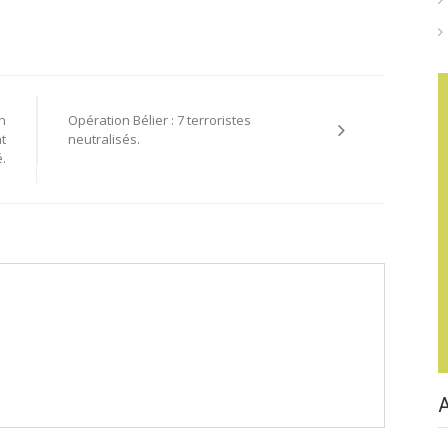
n
Opération Bélier : 7 terroristes
t
neutralisés.
é.