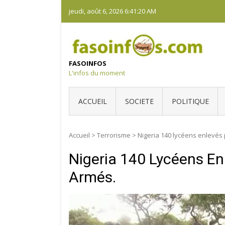
Skip
jeudi, août 6, 2026
6:41:20 AM
to
content
FASOINFOS
L'infos du moment
ACCUEIL
SOCIETE
POLITIQUE
Accueil
>
Terrorisme
>
Nigeria 140 lycéens enlevé
Nigeria 140 Lycéens E
Armés.