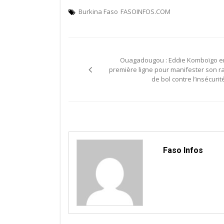
Burkina Faso
FASOINFOS.COM
Navigation
Ouagadougou : Eddie Komboïgo e
de
première ligne pour manifester son ra
de bol contre l’insécurit
l’article
Faso Infos