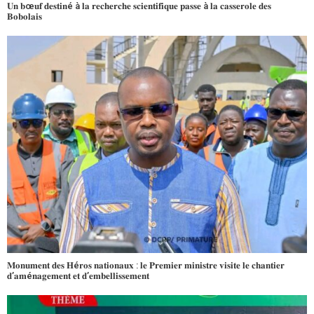
𝐔𝐧 𝐛œ𝐮𝐟 𝐝𝐞𝐬𝐭𝐢𝐧é à 𝐥𝐚 𝐫𝐞𝐜𝐡𝐞𝐫𝐜𝐡𝐞 𝐬𝐜𝐢𝐞𝐧𝐭𝐢𝐟𝐢𝐪𝐮𝐞 𝐩𝐚𝐬𝐬𝐞 à 𝐥𝐚 𝐜𝐚𝐬𝐬𝐞𝐫𝐨𝐥𝐞 𝐝𝐞𝐬
𝐁𝐨𝐛𝐨𝐥𝐚𝐢𝐬
𝐌𝐨𝐧𝐮𝐦𝐞𝐧𝐭 𝐝𝐞𝐬 𝐇é𝐫𝐨𝐬 𝐧𝐚𝐭𝐢𝐨𝐧𝐚𝐮𝐱 : 𝐥𝐞 𝐏𝐫𝐞𝐦𝐢𝐞𝐫 𝐦𝐢𝐧𝐢𝐬𝐭𝐫𝐞 𝐯𝐢𝐬𝐢𝐭𝐞 𝐥𝐞 𝐜𝐡𝐚𝐧𝐭𝐢𝐞𝐫
𝐝’𝐚𝐦é𝐧𝐚𝐠𝐞𝐦𝐞𝐧𝐭 𝐞𝐭 𝐝’𝐞𝐦𝐛𝐞𝐥𝐥𝐢𝐬𝐬𝐞𝐦𝐞𝐧𝐭