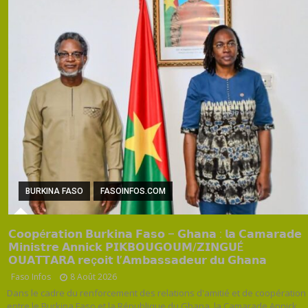
BURKINA FASO
FASOINFOS.COM
𝗖𝗼𝗼𝗽é𝗿𝗮𝘁𝗶𝗼𝗻 𝗕𝘂𝗿𝗸𝗶𝗻𝗮 𝗙𝗮𝘀𝗼 – 𝗚𝗵𝗮𝗻𝗮 : 𝗹𝗮 𝗖𝗮𝗺𝗮𝗿𝗮𝗱𝗲
𝗠𝗶𝗻𝗶𝘀𝘁𝗿𝗲 𝗔𝗻𝗻𝗶𝗰𝗸 𝗣𝗜𝗞𝗕𝗢𝗨𝗚𝗢𝗨𝗠/𝗭𝗜𝗡𝗚𝗨É
𝗢𝗨𝗔𝗧𝗧𝗔𝗥𝗔 𝗿𝗲ç𝗼𝗶𝘁 𝗹’𝗔𝗺𝗯𝗮𝘀𝘀𝗮𝗱𝗲𝘂𝗿 𝗱𝘂 𝗚𝗵𝗮𝗻𝗮
Faso Infos
8 Août 2026
Dans le cadre du renforcement des relations d'amitié et de coopération
entre le Burkina Faso et la République du Ghana, la Camarade Annick