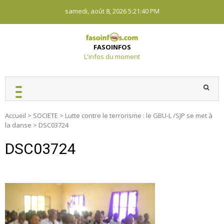
Skip
samedi, août 8, 2026
5:21:40 PM
to
content
FASOINFOS
L'infos du moment
Accueil
>
SOCIETE
>
Lutte contre le terrorisme : le GBU-L /SJP se met à
la danse
>
DSC03724
DSC03724