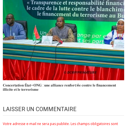
𝐂𝐨𝐧𝐜𝐞𝐫𝐭𝐚𝐭𝐢𝐨𝐧 É𝐭𝐚𝐭–𝐎𝐍𝐆 : 𝐮𝐧𝐞 𝐚𝐥𝐥𝐢𝐚𝐧𝐜𝐞 𝐫𝐞𝐧𝐟𝐨𝐫cé𝐞 𝐜𝐨𝐧𝐭𝐫𝐞 𝐥𝐞 𝐟𝐢𝐧𝐚𝐧𝐜𝐞𝐦𝐞𝐧𝐭
𝐢𝐥𝐥𝐢𝐜𝐢𝐭𝐞 𝐞𝐭 𝐥𝐞 𝐭𝐞𝐫𝐫𝐨𝐫𝐢𝐬𝐦𝐞
LAISSER UN COMMENTAIRE
Votre adresse e-mail ne sera pas publiée.
Les champs obligatoires sont