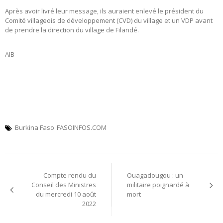
Après avoir livré leur message, ils auraient enlevé le président du
Comité villageois de développement (CVD) du village et un VDP avant
de prendre la direction du village de Filandé.
AIB
Burkina Faso
FASOINFOS.COM
Navigation
Compte rendu du
Ouagadougou : un
de
Conseil des Ministres
militaire poignardé à
du mercredi 10 août
mort
l’article
2022