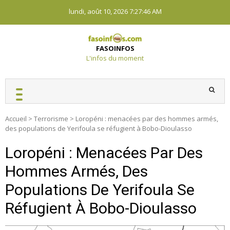
Skip
lundi, août 10, 2026
7:27:47 AM
to
content
FASOINFOS
L'infos du moment
Accueil
>
Terrorisme
>
Loropéni : menacées par des hommes armés,
des populations de Yerifoula se réfugient à Bobo-Dioulasso
Loropéni : Menacées Par Des
Hommes Armés, Des
Populations De Yerifoula Se
Réfugient À Bobo-Dioulasso