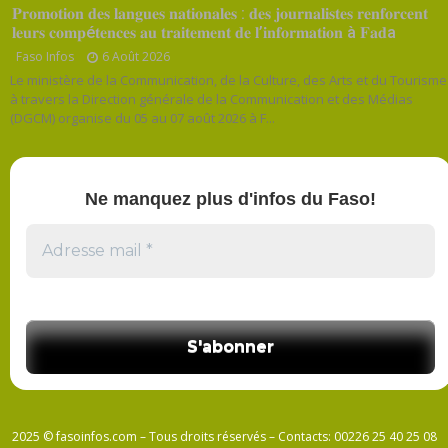
𝐏𝐫𝐨𝐦𝐨𝐭𝐢𝐨𝐧 𝐝𝐞𝐬 𝐥𝐚𝐧𝐠𝐮𝐞𝐬 𝐧𝐚𝐭𝐢𝐨𝐧𝐚𝐥𝐞𝐬 : 𝐝𝐞𝐬 𝐣𝐨𝐮𝐫𝐧𝐚𝐥𝐢𝐬𝐭𝐞𝐬 𝐫𝐞𝐧𝐟𝐨𝐫𝐜𝐞𝐧𝐭
𝐥𝐞𝐮𝐫𝐬 𝐜𝐨𝐦𝐩é𝐭𝐞𝐧𝐜𝐞𝐬 𝐚𝐮 𝐭𝐫𝐚𝐢𝐭𝐞𝐦𝐞𝐧𝐭 𝐝𝐞 𝐥’𝐢𝐧𝐟𝐨𝐫𝐦𝐚𝐭𝐢𝐨𝐧 à 𝐅𝐚𝐝a
Faso Infos
6 Août 2026
Le ministère de la Communication, de la Culture, des Arts et du Tourisme
à travers la Direction générale de la Communication et des Médias
(DGCM) organise du 05 au 07 août 2026 à F...
Ne manquez plus d'infos du Faso!
2025 © fasoinfos.com – Tous droits réservés – Contacts: 00226 25 40 25 08