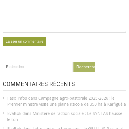
Rechercher :
COMMENTAIRES RÉCENTS
Faso Infos
dans
Campagne agro-pastorale 2025-2026 : le
Premier ministre visite une plaine rizicole de 350 ha à Karfiguèla
EvaBok
dans
Ministère de l’action sociale : Le SYNTAS hausse
le ton
EvaBok
dans
Lutte contre le terrorisme : le GBU-L /SJP se met