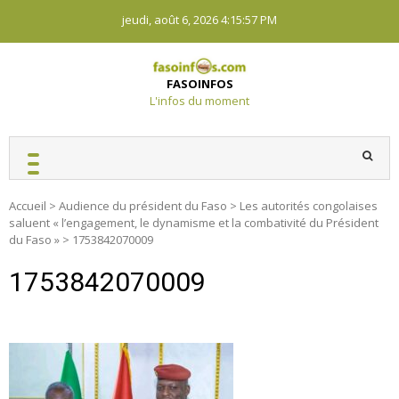
Skip
jeudi, août 6, 2026
4:15:58 PM
to
content
FASOINFOS
L'infos du moment
Accueil
>
Audience du président du Faso
>
Les autorités congolaises
saluent « l’engagement, le dynamisme et la combativité du Président
du Faso »
>
1753842070009
1753842070009