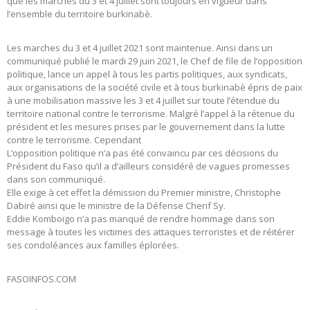
que les marches du 3 et 4 juillet sont toujours en vigueur dans
l’ensemble du territoire burkinabè.
Les marches du 3 et 4 juillet 2021 sont maintenue. Ainsi dans un
communiqué publié le mardi 29 juin 2021, le Chef de file de l’opposition
politique, lance un appel à tous les partis politiques, aux syndicats,
aux organisations de la société civile et à tous burkinabè épris de paix
à une mobilisation massive les 3 et 4 juillet sur toute l’étendue du
territoire national contre le terrorisme. Malgré l’appel à la rétenue du
président et les mesures prises par le gouvernement dans la lutte
contre le terrorisme. Cependant
L’opposition politique n’a pas été convaincu par ces décisions du
Président du Faso qu’il a d’ailleurs considéré de vagues promesses
dans son communiqué.
Elle exige à cet effet la démission du Premier ministre, Christophe
Dabiré ainsi que le ministre de la Défense Cherif Sy.
Eddie Komboïgo n’a pas manqué de rendre hommage dans son
message à toutes les victimes des attaques terroristes et de réitérer
ses condoléances aux familles éplorées.
FASOINFOS.COM