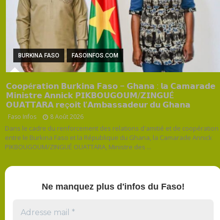
BURKINA FASO
FASOINFOS.COM
𝗖𝗼𝗼𝗽é𝗿𝗮𝘁𝗶𝗼𝗻 𝗕𝘂𝗿𝗸𝗶𝗻𝗮 𝗙𝗮𝘀𝗼 – 𝗚𝗵𝗮𝗻𝗮 : 𝗹𝗮 𝗖𝗮𝗺𝗮𝗿𝗮𝗱𝗲
𝗠𝗶𝗻𝗶𝘀𝘁𝗿𝗲 𝗔𝗻𝗻𝗶𝗰𝗸 𝗣𝗜𝗞𝗕𝗢𝗨𝗚𝗢𝗨𝗠/𝗭𝗜𝗡𝗚𝗨É
𝗢𝗨𝗔𝗧𝗧𝗔𝗥𝗔 𝗿𝗲ç𝗼𝗶𝘁 𝗹’𝗔𝗺𝗯𝗮𝘀𝘀𝗮𝗱𝗲𝘂𝗿 𝗱𝘂 𝗚𝗵𝗮𝗻𝗮
Faso Infos
8 Août 2026
Dans le cadre du renforcement des relations d'amitié et de coopération
entre le Burkina Faso et la République du Ghana, la Camarade Annick
PIKBOUGOUM/ZINGUÉ OUATTARA, Ministre des ...
Ne manquez plus d'infos du Faso!