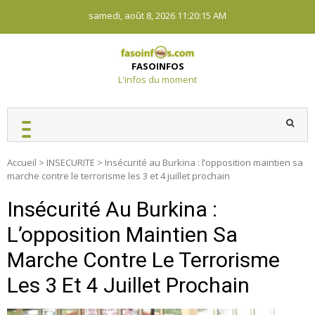
Skip
samedi, août 8, 2026
11:20:16 AM
to
content
FASOINFOS
L'infos du moment
Accueil
>
INSECURITE
>
Insécurité au Burkina : l’opposition maintien sa
marche contre le terrorisme les 3 et 4 juillet prochain
Insécurité Au Burkina :
L’opposition Maintien Sa
Marche Contre Le Terrorisme
Les 3 Et 4 Juillet Prochain