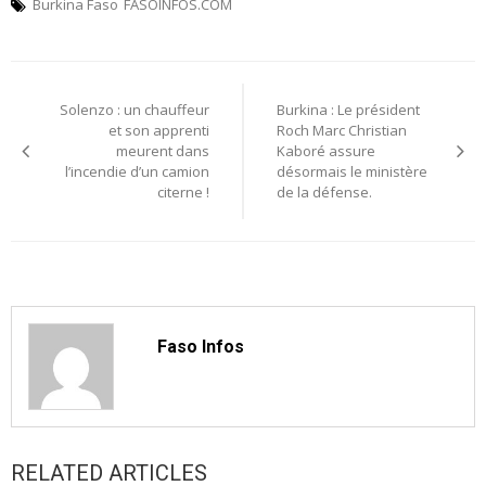
Burkina Faso
FASOINFOS.COM
Navigation
Solenzo : un chauffeur
Burkina : Le président
de
et son apprenti
Roch Marc Christian
meurent dans
Kaboré assure
l’article
l’incendie d’un camion
désormais le ministère
citerne !
de la défense.
Faso Infos
RELATED ARTICLES