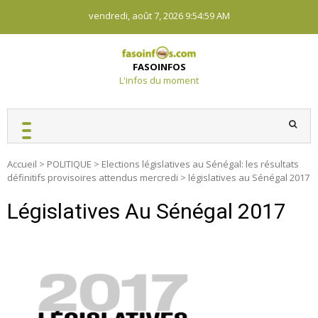
Skip
vendredi, août 7, 2026
9:54:59 AM
to
content
FASOINFOS
L'infos du moment
Accueil
>
POLITIQUE
>
Elections législatives au Sénégal: les résultats
définitifs provisoires attendus mercredi
>
législatives au Sénégal 2017
Législatives Au Sénégal 2017