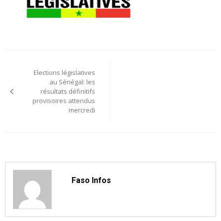
Navigation
Elections législatives
de
au Sénégal: les
résultats définitifs
l’article
provisoires attendus
mercredi
Faso Infos