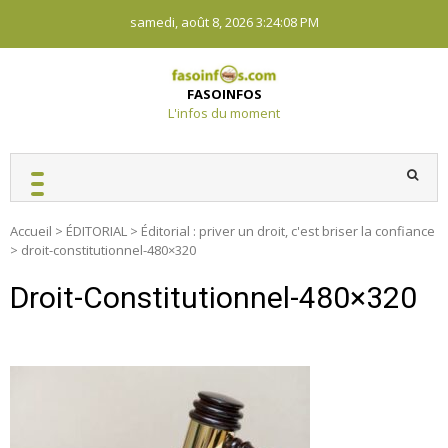
Skip
samedi, août 8, 2026
3:24:09 PM
to
content
FASOINFOS
L'infos du moment
Accueil
>
ÉDITORIAL
>
Éditorial : priver un droit, c'est briser la confiance
>
droit-constitutionnel-480×320
Droit-Constitutionnel-480×320