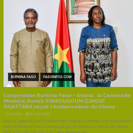
BURKINA FASO
FASOINFOS.COM
𝗖𝗼𝗼𝗽é𝗿𝗮𝘁𝗶𝗼𝗻 𝗕𝘂𝗿𝗸𝗶𝗻𝗮 𝗙𝗮𝘀𝗼 – 𝗚𝗵𝗮𝗻𝗮 : 𝗹𝗮 𝗖𝗮𝗺𝗮𝗿𝗮𝗱𝗲
𝗠𝗶𝗻𝗶𝘀𝘁𝗿𝗲 𝗔𝗻𝗻𝗶𝗰𝗸 𝗣𝗜𝗞𝗕𝗢𝗨𝗚𝗢𝗨𝗠/𝗭𝗜𝗡𝗚𝗨É
𝗢𝗨𝗔𝗧𝗧𝗔𝗥𝗔 𝗿𝗲ç𝗼𝗶𝘁 𝗹’𝗔𝗺𝗯𝗮𝘀𝘀𝗮𝗱𝗲𝘂𝗿 𝗱𝘂 𝗚𝗵𝗮𝗻𝗮
Faso Infos
8 Août 2026
Dans le cadre du renforcement des relations d'amitié et de coopération
entre le Burkina Faso et la République du Ghana, la Camarade Annick
PIKBOUGOUM/ZINGUÉ OUATTARA, Ministre des ...