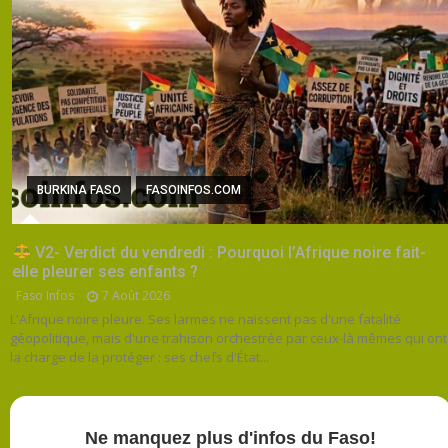
BURKINA FASO
FASOINFOS.COM
V2- Verdict du vendredi : Pourquoi l’Afrique noire fait-
elle pleurer ses enfants ?
Faso Infos
7 Août 2026
L'Afrique noire pleure. Ses larmes ne naissent pas d'une fatalité
géopolitique, mais d'une trahison orchestrée par ceux-là mêmes qui ont
la charge de la protéger : ses chefs d'État...
Ne manquez plus d'infos du Faso!