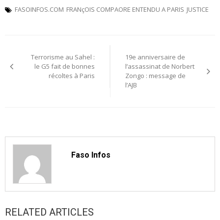
FASOINFOS.COM
FRANçOIS COMPAORE ENTENDU A PARIS
JUSTICE
Navigation
Terrorisme au Sahel :
19e anniversaire de
de
le G5 fait de bonnes
l’assassinat de Norbert
récoltes à Paris
Zongo : message de
l’article
l’AJB
Faso Infos
RELATED ARTICLES