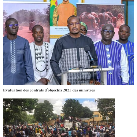
𝐄𝐯𝐚𝐥𝐮𝐚𝐭𝐢𝐨𝐧 𝐝𝐞𝐬 𝐜𝐨𝐧𝐭𝐫𝐚𝐭𝐬 𝐝’𝐨𝐛𝐣𝐞𝐜𝐭𝐢𝐟𝐬 𝟐𝟎𝟐𝟓 𝐝𝐞𝐬 𝐦𝐢𝐧𝐢𝐬𝐭𝐫𝐞𝐬