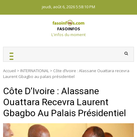
Skip
jeudi, août 6, 2026
5:58:10 PM
to
content
FASOINFOS
L'infos du moment
Accueil
>
INTERNATIONAL
>
Côte d’Ivoire : Alassane Ouattara recevra
Laurent Gbagbo au palais présidentiel
Côte D’Ivoire : Alassane
Ouattara Recevra Laurent
Gbagbo Au Palais Présidentiel