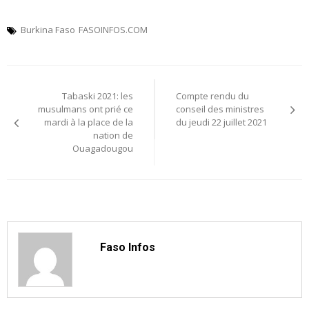
Burkina Faso
FASOINFOS.COM
Navigation
Tabaski 2021: les
Compte rendu du
de
musulmans ont prié ce
conseil des ministres
mardi à la place de la
du jeudi 22 juillet 2021
l’article
nation de
Ouagadougou
Faso Infos