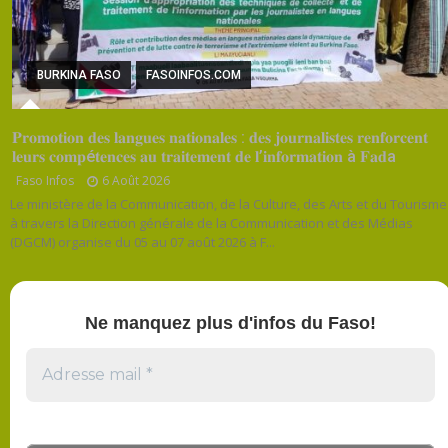
BURKINA FASO
FASOINFOS.COM
𝐏𝐫𝐨𝐦𝐨𝐭𝐢𝐨𝐧 𝐝𝐞𝐬 𝐥𝐚𝐧𝐠𝐮𝐞𝐬 𝐧𝐚𝐭𝐢𝐨𝐧𝐚𝐥𝐞𝐬 : 𝐝𝐞𝐬 𝐣𝐨𝐮𝐫𝐧𝐚𝐥𝐢𝐬𝐭𝐞𝐬 𝐫𝐞𝐧𝐟𝐨𝐫𝐜𝐞𝐧𝐭
𝐥𝐞𝐮𝐫𝐬 𝐜𝐨𝐦𝐩é𝐭𝐞𝐧𝐜𝐞𝐬 𝐚𝐮 𝐭𝐫𝐚𝐢𝐭𝐞𝐦𝐞𝐧𝐭 𝐝𝐞 𝐥’𝐢𝐧𝐟𝐨𝐫𝐦𝐚𝐭𝐢𝐨𝐧 à 𝐅𝐚𝐝a
Faso Infos
6 Août 2026
Le ministère de la Communication, de la Culture, des Arts et du Tourisme
à travers la Direction générale de la Communication et des Médias
(DGCM) organise du 05 au 07 août 2026 à F...
Ne manquez plus d'infos du Faso!