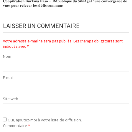
𝐂𝐨𝐨𝐩é𝐫𝐚𝐭𝐢𝐨𝐧 𝐁𝐮𝐫𝐤𝐢𝐧𝐚 𝐅𝐚𝐬𝐨 – 𝐑é𝐩𝐮𝐛𝐥𝐢𝐪𝐮𝐞 𝐝𝐮 𝐒é𝐧é𝐠𝐚𝐥 : 𝐮𝐧𝐞 𝐜𝐨𝐧𝐯𝐞𝐫𝐠𝐞𝐧𝐜𝐞 𝐝𝐞
𝐯𝐮𝐞𝐬 𝐩𝐨𝐮𝐫 𝐫𝐞𝐥𝐞𝐯𝐞𝐫 𝐥𝐞𝐬 𝐝é𝐟𝐢𝐬 𝐜𝐨𝐦𝐦𝐮𝐧𝐬
LAISSER UN COMMENTAIRE
Votre adresse e-mail ne sera pas publiée.
Les champs obligatoires sont
indiqués avec
*
Nom
E-mail
Site web
Oui, ajoutez-moi à votre liste de diffusion.
Commentaire
*