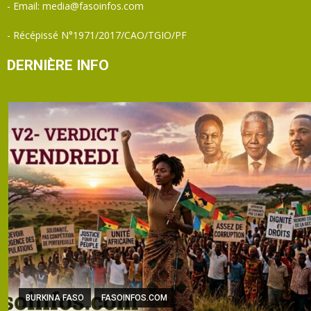
- Email: media@fasoinfos.com
- Récépissé N°1971/2017/CAO/TGIO/PF
DERNIÈRE INFO
BURKINA FASO
FASOINFOS.COM