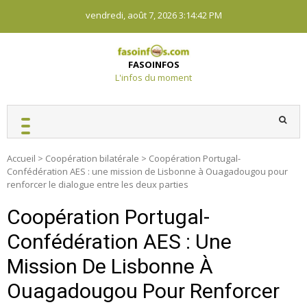
Skip
vendredi, août 7, 2026
3:14:43 PM
to
content
FASOINFOS
L'infos du moment
Accueil
>
Coopération bilatérale
>
Coopération Portugal-
Confédération AES : une mission de Lisbonne à Ouagadougou pour
renforcer le dialogue entre les deux parties
Coopération Portugal-
Confédération AES : Une
Mission De Lisbonne À
Ouagadougou Pour Renforcer