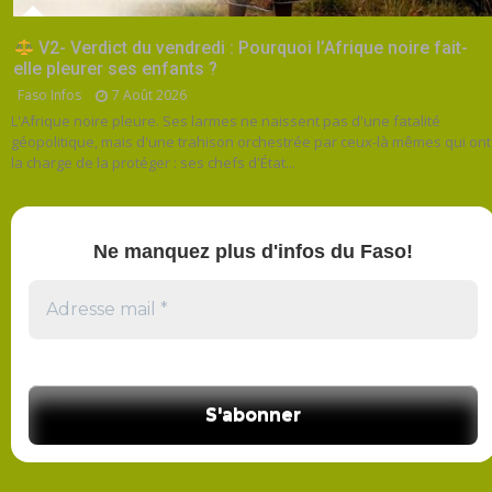
V2- Verdict du vendredi : Pourquoi l’Afrique noire fait-
elle pleurer ses enfants ?
Faso Infos
7 Août 2026
L'Afrique noire pleure. Ses larmes ne naissent pas d'une fatalité
géopolitique, mais d'une trahison orchestrée par ceux-là mêmes qui ont
la charge de la protéger : ses chefs d'État...
Ne manquez plus d'infos du Faso!