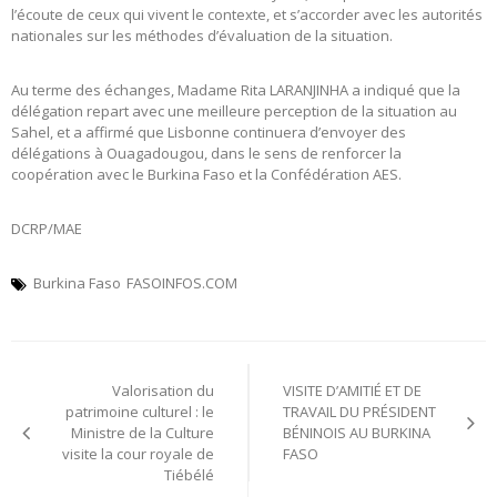
l’écoute de ceux qui vivent le contexte, et s’accorder avec les autorités
nationales sur les méthodes d’évaluation de la situation.
Au terme des échanges, Madame Rita LARANJINHA a indiqué que la
délégation repart avec une meilleure perception de la situation au
Sahel, et a affirmé que Lisbonne continuera d’envoyer des
délégations à Ouagadougou, dans le sens de renforcer la
coopération avec le Burkina Faso et la Confédération AES.
DCRP/MAE
Burkina Faso
FASOINFOS.COM
Navigation
Valorisation du
VISITE D’AMITIÉ ET DE
de
patrimoine culturel : le
TRAVAIL DU PRÉSIDENT
Ministre de la Culture
BÉNINOIS AU BURKINA
l’article
visite la cour royale de
FASO
Tiébélé