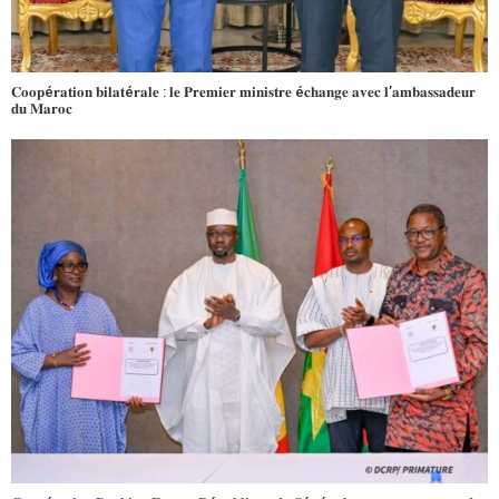
𝐂𝐨𝐨𝐩é𝐫𝐚𝐭𝐢𝐨𝐧 𝐛𝐢𝐥𝐚𝐭é𝐫𝐚𝐥𝐞 : 𝐥𝐞 𝐏𝐫𝐞𝐦𝐢𝐞𝐫 𝐦𝐢𝐧𝐢𝐬𝐭𝐫𝐞 é𝐜𝐡𝐚𝐧𝐠𝐞 𝐚𝐯𝐞𝐜 𝐥’𝐚𝐦𝐛𝐚𝐬𝐬𝐚𝐝𝐞𝐮𝐫
𝐝𝐮 𝐌𝐚𝐫𝐨𝐜