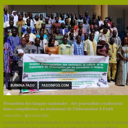
BURKINA FASO
FASOINFOS.COM
𝐏𝐫𝐨𝐦𝐨𝐭𝐢𝐨𝐧 𝐝𝐞𝐬 𝐥𝐚𝐧𝐠𝐮𝐞𝐬 𝐧𝐚𝐭𝐢𝐨𝐧𝐚𝐥𝐞𝐬 : 𝐝𝐞𝐬 𝐣𝐨𝐮𝐫𝐧𝐚𝐥𝐢𝐬𝐭𝐞𝐬 𝐫𝐞𝐧𝐟𝐨𝐫𝐜𝐞𝐧𝐭
𝐥𝐞𝐮𝐫𝐬 𝐜𝐨𝐦𝐩é𝐭𝐞𝐧𝐜𝐞𝐬 𝐚𝐮 𝐭𝐫𝐚𝐢𝐭𝐞𝐦𝐞𝐧𝐭 𝐝𝐞 𝐥’𝐢𝐧𝐟𝐨𝐫𝐦𝐚𝐭𝐢𝐨𝐧 à 𝐅𝐚𝐝a
Faso Infos
6 Août 2026
Le ministère de la Communication, de la Culture, des Arts et du Tourisme
à travers la Direction générale de la Communication et des Médias