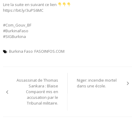
Lire la suite en suivant ce lien
https://bit.ly/3uPS6MC
#Com_Gouv_BF
#BurkinaFaso
#SIGBurkina
Burkina Faso
FASOINFOS.COM
Navigation
Assassinat de Thomas
Niger: incendie mortel
de
Sankara : Blaise
dans une école.
Compaoré mis en
l’article
accusation par le
Tribunal militaire.