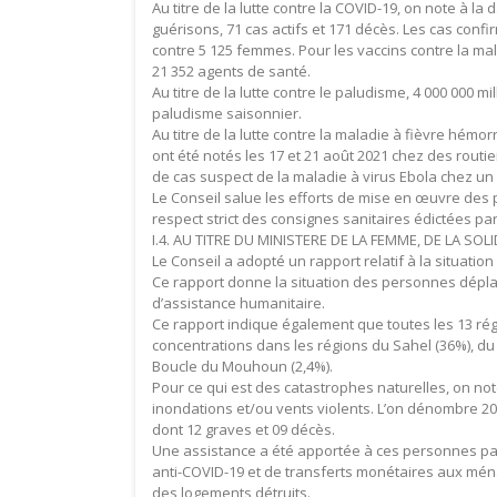
Au titre de la lutte contre la COVID-19, on note à la
guérisons, 71 cas actifs et 171 décès. Les cas con
contre 5 125 femmes. Pour les vaccins contre la ma
21 352 agents de santé.
Au titre de la lutte contre le paludisme, 4 000 000 m
paludisme saisonnier.
Au titre de la lutte contre la maladie à fièvre hémo
ont été notés les 17 et 21 août 2021 chez des routie
de cas suspect de la maladie à virus Ebola chez un p
Le Conseil salue les efforts de mise en œuvre des 
respect strict des consignes sanitaires édictées par
I.4. AU TITRE DU MINISTERE DE LA FEMME, DE LA SO
Le Conseil a adopté un rapport relatif à la situatio
Ce rapport donne la situation des personnes dépla
d’assistance humanitaire.
Ce rapport indique également que toutes les 13 rég
concentrations dans les régions du Sahel (36%), du C
Boucle du Mouhoun (2,4%).
Pour ce qui est des catastrophes naturelles, on n
inondations et/ou vents violents. L’on dénombre 20
dont 12 graves et 09 décès.
Une assistance a été apportée à ces personnes par l
anti-COVID-19 et de transferts monétaires aux ménag
des logements détruits.