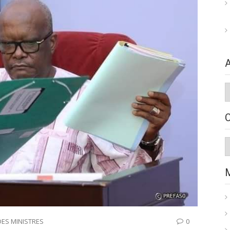
A
C
DES MINISTRES
0