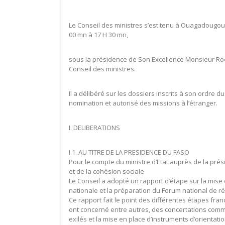
Le Conseil des ministres s’est tenu à Ouagadougou,
00 mn à 17 H 30 mn,
sous la présidence de Son Excellence Monsieur Roc
Conseil des ministres.
Il a délibéré sur les dossiers inscrits à son ordre
nomination et autorisé des missions à l’étranger.
I. DELIBERATIONS
I.1. AU TITRE DE LA PRESIDENCE DU FASO
Pour le compte du ministre d’Etat auprès de la prés
et de la cohésion sociale
Le Conseil a adopté un rapport d’étape sur la mise 
nationale et la préparation du Forum national de réc
Ce rapport fait le point des différentes étapes fran
ont concerné entre autres, des concertations comm
exilés et la mise en place d’instruments d’orientati