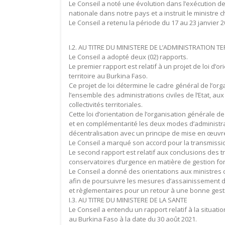
Le Conseil a noté une évolution dans l’exécution de 
nationale dans notre pays et a instruit le ministre
Le Conseil a retenu la période du 17 au 23 janvier 
I.2. AU TITRE DU MINISTERE DE L’ADMINISTRATION T
Le Conseil a adopté deux (02) rapports.
Le premier rapport est relatif à un projet de loi d’o
territoire au Burkina Faso.
Ce projet de loi détermine le cadre général de l’orga
l’ensemble des administrations civiles de l’Etat, a
collectivités territoriales.
Cette loi d’orientation de l’organisation générale d
et en complémentarité les deux modes d’administrati
décentralisation avec un principe de mise en œuvr
Le Conseil a marqué son accord pour la transmission
Le second rapport est relatif aux conclusions des t
conservatoires d’urgence en matière de gestion fo
Le Conseil a donné des orientations aux ministres 
afin de poursuivre les mesures d’assainissement déj
et règlementaires pour un retour à une bonne gesti
I.3. AU TITRE DU MINISTERE DE LA SANTE
Le Conseil a entendu un rapport relatif à la situati
au Burkina Faso à la date du 30 août 2021.