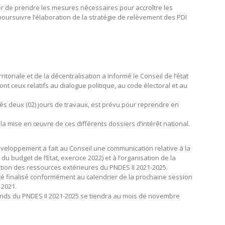
ier de prendre les mesures nécessaires pour accroître les
 poursuivre l’élaboration de la stratégie de relèvement des PDI
erritoriale et de la décentralisation a informé le Conseil de l’état
nt ceux relatifs au dialogue politique, au code électoral et au
rès deux (02) jours de travaux, est prévu pour reprendre en
la mise en œuvre de ces différents dossiers d’intérêt national.
 développement a fait au Conseil une communication relative à la
du budget de l’Etat, exercice 2022) et à l’organisation de la
ation des ressources extérieures du PNDES II 2021-2025.
 été finalisé conformément au calendrier de la prochaine session
 2021.
fonds du PNDES II 2021-2025 se tiendra au mois de novembre