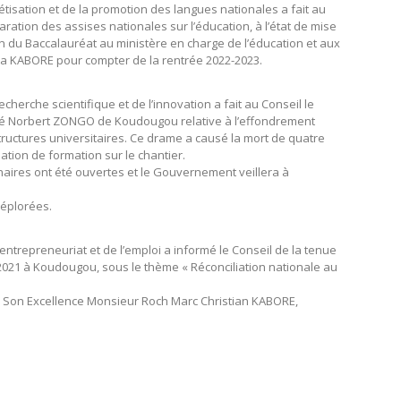
abétisation et de la promotion des langues nationales a fait au
ration des assises nationales sur l’éducation, à l’état de mise
n du Baccalauréat au ministère en charge de l’éducation et aux
da KABORE pour compter de la rentrée 2022-2023.
echerche scientifique et de l’innovation a fait au Conseil le
sité Norbert ZONGO de Koudougou relative à l’effondrement
structures universitaires. Ce drame a causé la mort de quatre
ation de formation sur le chantier.
inaires ont été ouvertes et le Gouvernement veillera à
 éplorées.
l’entrepreneuriat et de l’emploi a informé le Conseil de la tenue
2021 à Koudougou, sous le thème « Réconciliation nationale au
de Son Excellence Monsieur Roch Marc Christian KABORE,