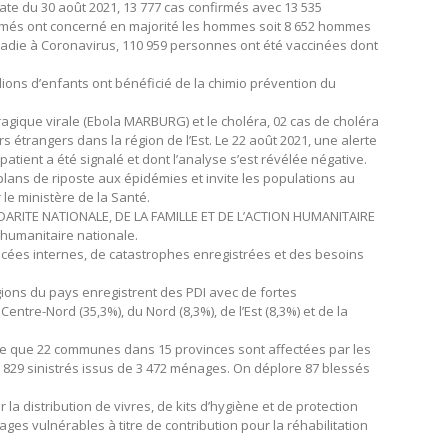
 date du 30 août 2021, 13 777 cas confirmés avec 13 535
firmés ont concerné en majorité les hommes soit 8 652 hommes
ladie à Coronavirus, 110 959 personnes ont été vaccinées dont
illions d’enfants ont bénéficié de la chimio prévention du
rragique virale (Ebola MARBURG) et le choléra, 02 cas de choléra
rs étrangers dans la région de l’Est. Le 22 août 2021, une alerte
atient a été signalé et dont l’analyse s’est révélée négative.
plans de riposte aux épidémies et invite les populations au
 le ministère de la Santé.
LIDARITE NATIONALE, DE LA FAMILLE ET DE L’ACTION HUMANITAIRE
n humanitaire nationale.
cées internes, de catastrophes enregistrées et des besoins
ions du pays enregistrent des PDI avec de fortes
entre-Nord (35,3%), du Nord (8,3%), de l’Est (8,3%) et de la
ote que 22 communes dans 15 provinces sont affectées par les
 829 sinistrés issus de 3 472 ménages. On déplore 87 blessés
a distribution de vivres, de kits d’hygiène et de protection
es vulnérables à titre de contribution pour la réhabilitation