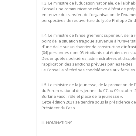
II.3. Le ministre de l’Education nationale, de l’alph
Conseil une communication relative à l’état de prépa
en œuvre du transfert de l’organisation de l’exame
perspectives de réouverture du lycée Philippe Zin
II.4. Le ministre de l’Enseignement supérieur, de la r
point de la situation tragique survenue à l’Univer
d’une dalle sur un chantier de construction d’infra
(04) personnes dont 03 étudiants qui étaient en situ
Des enquêtes policières, administratives et discipl
l’application des sanctions prévues par les textes.
Le Conseil a réitéré ses condoléances aux familles
II.5. Le ministre de la Jeunesse, de la promotion de 
du Forum national des jeunes du 07 au 09 octobre 
Burkina Faso : rôle et place de la jeunesse ».
Cette édition 2021 se tiendra sous la présidence 
Président du Faso.
III. NOMINATIONS