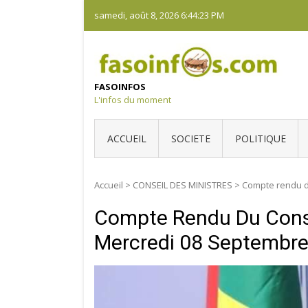
Skip
samedi, août 8, 2026
6:44:24 PM
to
content
FASOINFOS
L'infos du moment
ACCUEIL
SOCIETE
POLITIQUE
Accueil
>
CONSEIL DES MINISTRES
>
Compte rendu d
Compte Rendu Du Conse
Mercredi 08 Septembr