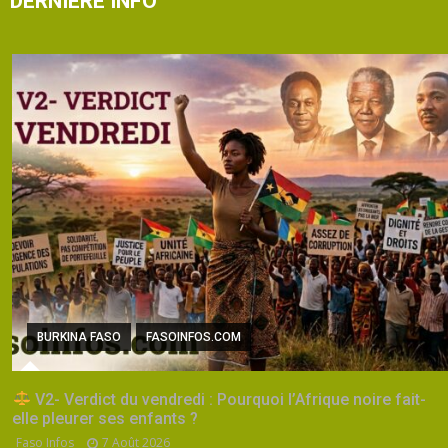
DERNIÈRE INFO
BURKINA FASO
FASOINFOS.COM
V2- Verdict du vendredi : Pourquoi l’Afrique noire fait-
elle pleurer ses enfants ?
Faso Infos
7 Août 2026