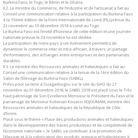
Burkina Faso, le Togo, le Bénin et le Ghana.
II.2. Le ministre du Commerce, de l’industrie et de l’artisanat a fait au
Conseil une communication relative à la participation du Burkina Faso
à la 15ème édition de la Foire Internationale de Lomé (FIL) prévue du
23 novembre au 10 décembre 2018 à Lomé au Togo.
Le Burkina Faso est l’invité d’honneur de cette édition et une journée
nationale prévue le 24 novembre lui est dédiée.
La participation de notre pays à cet évènement permettra de
dynamiser le commerce inter et intra-africain, à travers un partage
d’informations, des échanges entre entreprises et des partenariats
durables.
II.3. Le ministre des Ressources animales et halieutiques a fait au
Conseil une communication relative à la tenue de la 1ère édition du
Salon de l’Elevage au Burkina Faso (SABEL).
Prévu pour se tenir à Ouagadougou sur le site du SIAO du 27
novembre au 01 décembre 2018, le SABEL 2018 est placé sous le Très
haut patronage de Son Excellence Monsieur le Président du Faso et le
parrainage de Monsieur Kobenan Kouassi ADJOUMANI, ministre des
Ressources animales et halieutiques de la République de Côte
d’Ivoire.
Placé sous le thème « Place des productions animales et halieutiques
dans le développement des bases productives et de compétitivité de
l’économie nationale », le SABEL va contribuer à la promotion de
l’élevage et à la valorisation des produits animaux et halieutiques à