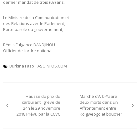
dernier mandat de trois (03) ans.
Le Ministre de la Communication et
des Relations avec le Parlement,
Porte-parole du gouvernement,
Rémis Fulgance DANDJINOU
Officier de l’ordre national
Burkina Faso
FASOINFOS.COM
Navigation
Hausse du prix du
Marché d’Arb-Yaaré
de
carburant : grève de
deux morts dans un
24h le 29 novembre
Affrontement entre
l’article
2018 Prévu par la CCVC
Kolgweogo et boucher