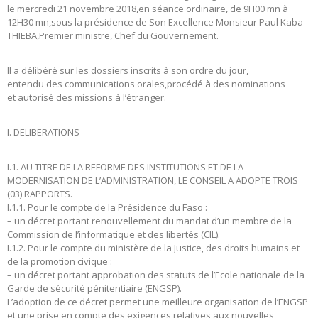
le mercredi 21 novembre 2018,en séance ordinaire, de 9H00 mn à
12H30 mn,sous la présidence de Son Excellence Monsieur Paul Kaba
THIEBA,Premier ministre, Chef du Gouvernement.
Il a délibéré sur les dossiers inscrits à son ordre du jour,
entendu des communications orales,procédé à des nominations
et autorisé des missions à l’étranger.
I. DELIBERATIONS
I.1. AU TITRE DE LA REFORME DES INSTITUTIONS ET DE LA
MODERNISATION DE L’ADMINISTRATION, LE CONSEIL A ADOPTE TROIS
(03) RAPPORTS.
I.1.1. Pour le compte de la Présidence du Faso :
– un décret portant renouvellement du mandat d’un membre de la
Commission de l’informatique et des libertés (CIL).
I.1.2. Pour le compte du ministère de la Justice, des droits humains et
de la promotion civique :
– un décret portant approbation des statuts de l’Ecole nationale de la
Garde de sécurité pénitentiaire (ENGSP).
L’adoption de ce décret permet une meilleure organisation de l’ENGSP
et une prise en compte des exigences relatives aux nouvelles