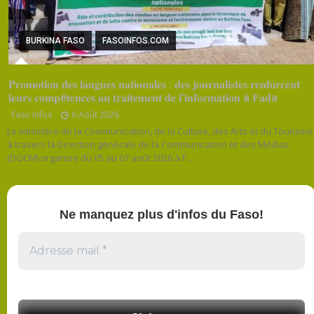
BURKINA FASO
FASOINFOS.COM
𝐏𝐫𝐨𝐦𝐨𝐭𝐢𝐨𝐧 𝐝𝐞𝐬 𝐥𝐚𝐧𝐠𝐮𝐞𝐬 𝐧𝐚𝐭𝐢𝐨𝐧𝐚𝐥𝐞𝐬 : 𝐝𝐞𝐬 𝐣𝐨𝐮𝐫𝐧𝐚𝐥𝐢𝐬𝐭𝐞𝐬 𝐫𝐞𝐧𝐟𝐨𝐫𝐜𝐞𝐧𝐭
𝐥𝐞𝐮𝐫𝐬 𝐜𝐨𝐦𝐩é𝐭𝐞𝐧𝐜𝐞𝐬 𝐚𝐮 𝐭𝐫𝐚𝐢𝐭𝐞𝐦𝐞𝐧𝐭 𝐝𝐞 𝐥’𝐢𝐧𝐟𝐨𝐫𝐦𝐚𝐭𝐢𝐨𝐧 à 𝐅𝐚𝐝a
Faso Infos
6 Août 2026
Le ministère de la Communication, de la Culture, des Arts et du Tourisme
à travers la Direction générale de la Communication et des Médias
(DGCM) organise du 05 au 07 août 2026 à F...
Ne manquez plus d'infos du Faso!