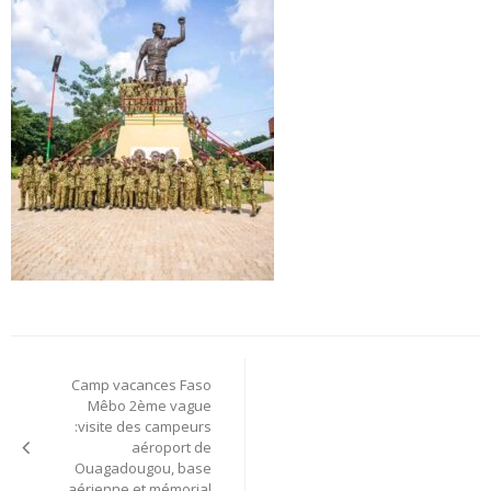
Navigation
Camp vacances Faso
de
Mêbo 2ème vague
:visite des campeurs
l’article
aéroport de
Ouagadougou, base
aérienne et mémorial