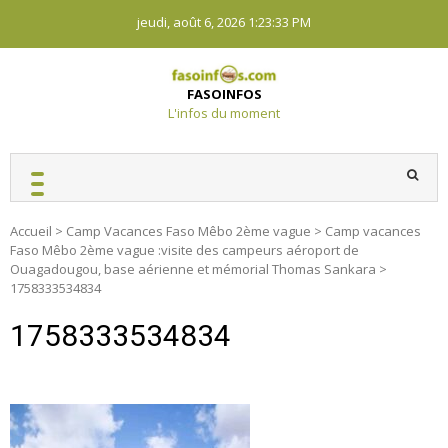
Skip
jeudi, août 6, 2026
1:23:34 PM
to
content
FASOINFOS
L'infos du moment
Accueil
>
Camp Vacances Faso Mêbo 2ème vague
>
Camp vacances
Faso Mêbo 2ème vague :visite des campeurs aéroport de
Ouagadougou, base aérienne et mémorial Thomas Sankara
>
1758333534834
1758333534834