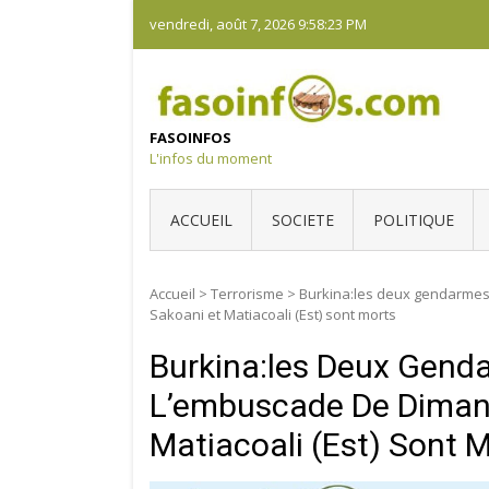
Skip
vendredi, août 7, 2026
9:58:24 PM
to
content
FASOINFOS
L'infos du moment
ACCUEIL
SOCIETE
POLITIQUE
Accueil
>
Terrorisme
>
Burkina:les deux gendarmes
Sakoani et Matiacoali (Est) sont morts
Burkina:les Deux Genda
L’embuscade De Dimanc
Matiacoali (Est) Sont 